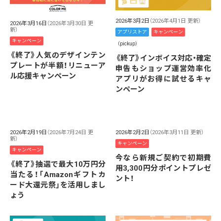
2026年3月2日
（2026年4月1日 更新）
2026年3月16日
（2026年3月30日 更
新）
アプリストア
キャンペーン
キャンペーン
（pickup）
《終了》人気のデザインテン
《終了》インボイス対応・確定
プレートが半額！リニューア
申告もショップ運営効率化
ル応援キャンペーン
アプリがお得に試せるキャ
ンペーン
2026年2月19日
（2026年7月24日 更
2026年2月2日
（2026年3月11日 更新）
新）
キャンペーン
キャンペーン
今なら新規ご契約で初期費
《終了》抽選で最大10万円分
用3,300円分ポイントプレゼ
当たる！「Amazonギフトカ
ント！
ード大還元祭」を活用しまし
ょう