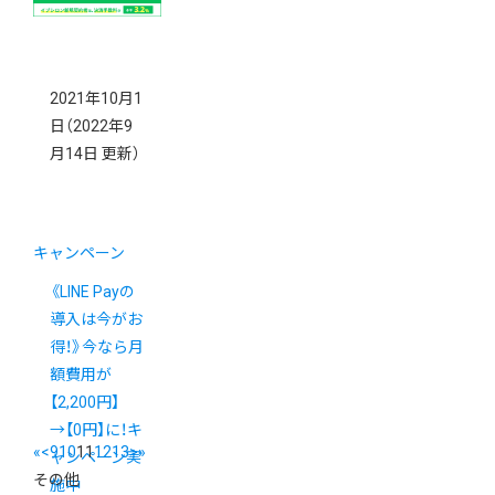
2021年10月1
日
（2022年9
月14日 更新）
キャンペーン
《LINE Payの
導入は今がお
得！》今なら月
額費用が
【2,200円】
→【0円】に！キ
«
<
9
10
11
12
13
>
»
ャンペーン実
その他
施中