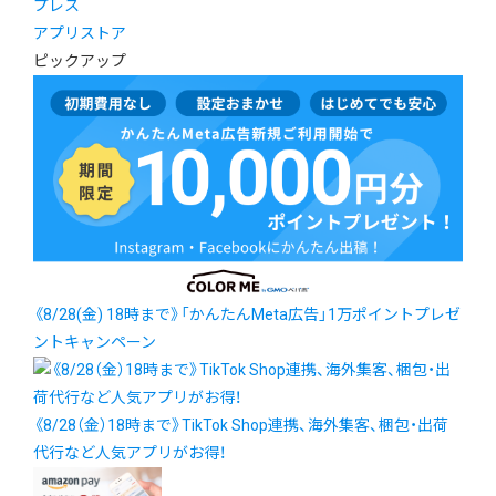
プレス
アプリストア
ピックアップ
《8/28(金) 18時まで》「かんたんMeta広告」1万ポイントプレゼ
ントキャンペーン
《8/28（金）18時まで》TikTok Shop連携、海外集客、梱包・出荷
代行など人気アプリがお得！