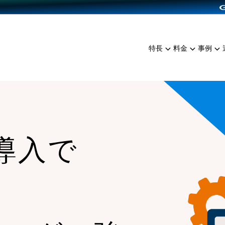
dPress導入
雑貨販売
サービスを見る
運営ノウハウを見る
ンを見る
プランを比較する
EC（海外販売）
を見る
事例資料をみる
イン制作代行
イベント・セミナー
ミアム
料金シミュレーション
特長
料金
事例
ンディングの強化
インタビュー
食品
代行
コミュニティイベントCart
ジ
他社サービスとの比較
ざまな販売方法
ップ事例
ファッション
・API連携代行
よむよむカラーミー
ュラー
につながる集客
雑貨
YouTubeチャンネル
ッピングカート
ロイヤリティを向上
ss導入で
イルアプリ
店舗との連携