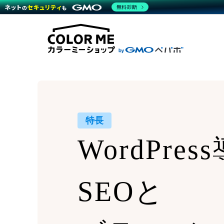
商材一覧を見る
無料診断
Wor
代行
運営サポート
機能一覧を見る
プラ
越境
料金
事例
デザ
事例
サポート一覧を見る
プレ
ブラ
事例
設定
プラン・料金一覧を見る
ラー
お役立ち資料を見る
さま
ショ
開発
レギ
売上
ショ
特長
顧客
WordPre
モバ
複数
SEOと