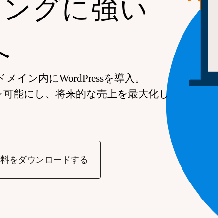
ィングに強い
へ
イン内にWordPressを導入。
を可能にし、将来的な売上を最大化し
資料をダウンロードする