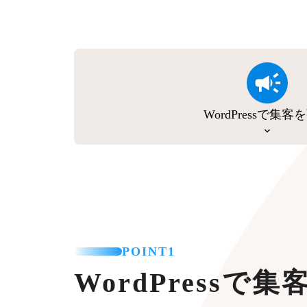
WordPressで集客
POINT1
WordPressで