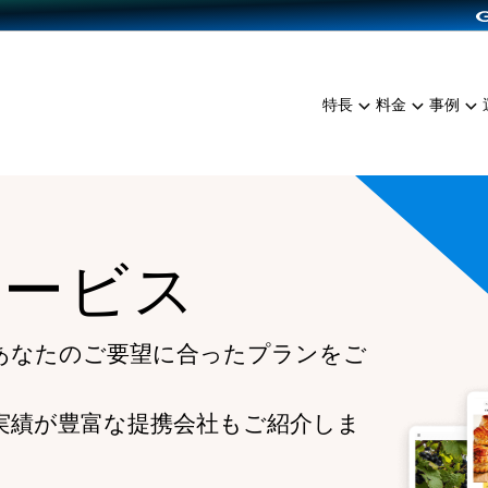
dPress導入
雑貨販売
サービスを見る
運営ノウハウを見る
ンを見る
プランを比較する
EC（海外販売）
を見る
事例資料をみる
イン制作代行
イベント・セミナー
ミアム
料金シミュレーション
特長
料金
事例
ンディングの強化
インタビュー
食品
代行
コミュニティイベントCart
ジ
他社サービスとの比較
ざまな販売方法
ップ事例
ファッション
・API連携代行
よむよむカラーミー
ュラー
につながる集客
雑貨
YouTubeチャンネル
ッピングカート
サービス
ロイヤリティを向上
イルアプリ
店舗との連携
あなたのご要望に合ったプランをご
実績が豊富な提携会社もご紹介しま