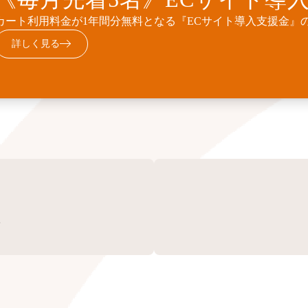
カート利用料金1年間無料とECサイト構築費用10%OFFの『E
カート利用料金が1年間分無料となる『ECサイト導入支援金』
標準機能に加えて、業務フローに合わせた外部連携・機能追加
中。
詳しく見る
詳しく見る
詳しく見る
？