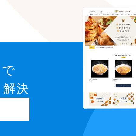
スで
と解決