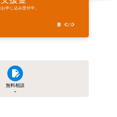
Cサイトサイトリニューアル支援金』受付
のお申し込み受付中。
などの個別開発を代行するサービスです。
2/3
無料相談