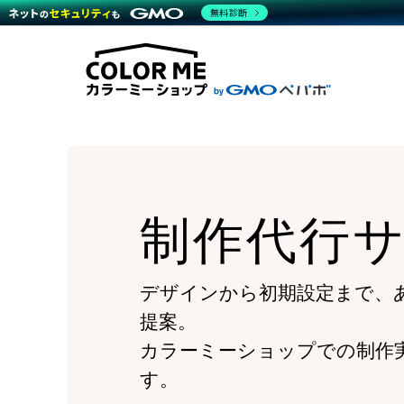
商材一覧を見る
無料診断
Wor
代行
運営サポート
機能一覧を見る
プラ
越境
料金
事例
デザ
事例
サポート一覧を見る
プレ
ブラ
事例
設定
プラン・料金一覧を見る
ラー
お役立ち資料を見る
さま
ショ
開発
レギ
売上
ショ
制作代行
顧客
モバ
複数
デザインから初期設定まで、
提案。
カラーミーショップでの制作
す。