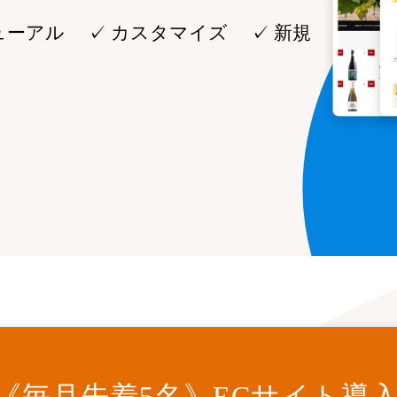
ューアル ✓ カスタマイズ ✓ 新規
《先着3名》ECサイトリニュ
《毎月先着5名》ECサイト導
開発・API連携代行サービス