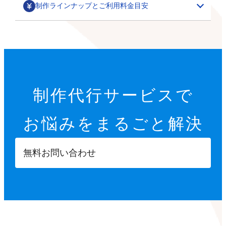
制作ラインナップとご利用料金目安
部分カスタマイズ
基本設定代行
特集ページ・LP作成
200,000円～
オプション設定代行
初期設定代行（9項目）
カテゴリごとの商品一覧や、季節に合わせた期間限定の
制作代行サービスで
22,000円
特集ページ作成を行います。
その他
オプション設定代行
開店に必要な9つの項目を設定します。
お悩みを
まるごと解決
各8,000円～
サムネイル・スライダー作成
GTMタグ設定代行
【設定項目】
ご要望に合わせて、部分的なデザインカスタマイズを行
5,000円～
20,000円～
います。
ショップ情報の登録
無料お問い合わせ
商品ページへ誘導するサムネイルや、商品ページ内に掲
※画像などの素材はオーナーさまにご用意いただきます
Googleタグマネージャーのタグの設計や設置を行いま
特定商取引法に基づく表示設定
載する訴求用の画像を制作します。
す。
配送方法入力
【カスタマイズ項目】
決済方法入力
ポイント設定
スライドショー設定
部分パーツ作成
撮影代行
プライバシーポリシー設定
小カテゴリーの追加
5,000円～
・商品送付・スタジオ撮影
返品ポリシー設定
X（Twitter）/Facebookボタン設置
メニューやカテゴリーに表示させたり、各種ボタンとし
・全国出張撮影