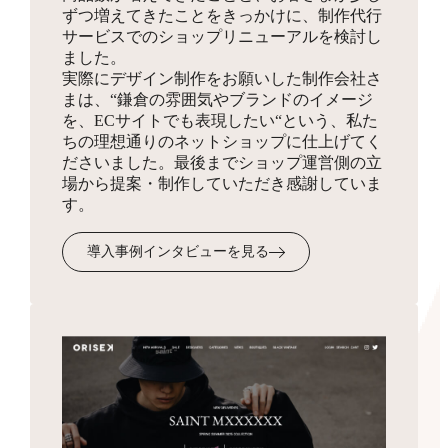
ずつ増えてきたことをきっかけに、制作代行
同梱物
サービスでのショップリニューアルを検討し
お見積り
HTMLサイトマップ作成
ました。
実際にデザイン制作をお願いした制作会社さ
商品を発送する際に同梱する制作物をデザインします。
3,300円
まは、“鎌倉の雰囲気やブランドのイメージ
ショップの全体像となりSEO対策にも有効なサイトマッ
を、ECサイトでも表現したい“という、私た
プを、フリーページを使って作成します。
ちの理想通りのネットショップに仕上げてく
ださいました。最後までショップ運営側の立
場から提案・制作していただき感謝していま
受注・入金・発送メール
す。
テンプレ作成
3,300円
導入事例インタビューを見る
お客様へ送付するメール文面のフォーマットを作成・設
定します。