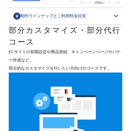
制作ラインナップとご利用料金目安
部分カスタマイズ・部分代行
デザインカスタマイズ
コース
スペシャル構築パッケージ
ECサイトの初期設定や商品登録、キャンペーンページやバナ
1,580,000円～
ー作成など、
ECサイトの“勝ちパターン”を網羅したデザイン構築と、
部分的なカスタマイズを行いたい方向けのコースです。
各種支援（分析・集客・CRM・更新）を行います。
デザインフルカスタマイズ
800,000円～
オーナーさまのご要望に合わせて、ショップデザインを
フルカスタマイズします。
テンプレートベース