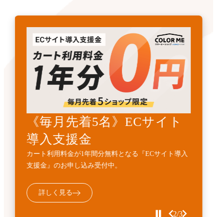
《先着3名》ECサイトリニ
《毎月先着5名》ECサイト
開発・API連携代行サービ
ューアル支援金
導入支援金
ス
カート利用料金1年間無料とECサイト構築費用
カート利用料金が1年間分無料となる『ECサイト導入
標準機能に加えて、業務フローに合わせた外部連携・
10%OFFの『ECサイトサイトリニューアル支援金』受
支援金』のお申し込み受付中。
機能追加などの個別開発を代行するサービスです。
付中。
詳しく見る
詳しく見る
詳しく見る
3/3