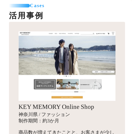
カテゴリー登録
SNSエリア設置
て利用可能なパーツを制作します。
Cases
お見積り
商品登録（5点まで）
グローバルナビ編集（1メニュー）
活用事例
プロのカメラマンが、商品・モデル・イメージ撮影を行
送料一覧表テーブル作成
います。動画撮影にも対応可能です。指定のスタジオへ
バナー作成
カレンダー設置
引っ越しオプション
商品を送付して行う撮影と、全国出張撮影から選べま
10,000円～
バナー作成・設置
お見積り
す。
スライドショー用のバナーや特集ページ、LPへ遷移させ
その他
他カートサービスからの引っ越しを代行します。
るための画像を制作します。
インフルエンサーギフティング
独自ドメイン設定
88,000円～
ロゴ作成
16,500円～
ショップの商品をインフルエンサーがSNSでPR投稿する
お見積り
ご希望のドメインに設定します。
手配を行い、幅広いインプレッションの獲得を目指しま
会社名やサービス、商品に使用するロゴマークをデザイ
す。
ンします。
商品登録
パッケージデザイン
お見積り
検索エンジン対策パック
KEY MEMORY Online Shop
お見積り
新規商品登録、引っ越しでの登録など、ご状況に合わせ
10,000円～
神奈川県 / ファッション
た商品設定代行を行います。
商品のパッケージやロゴ画像、ブランディングデザイン
検索エンジン対策ワード入力
制作期間：約3か月
を行います。
メタタグ入力
商品数が増えてきたことと、お客さまが少し
Search Consoleの設定