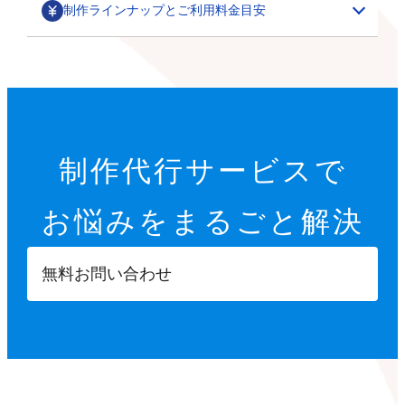
制作ラインナップとご利用料金目安
部分カスタマイズ
基本設定代行
特集ページ・LP作成
200,000円～
オプション設定代行
初期設定代行（9項目）
カテゴリごとの商品一覧や、季節に合わせた期間限定の
制作代行サービスで
22,000円
特集ページ作成を行います。
その他
オプション設定代行
開店に必要な9つの項目を設定します。
お悩みを
まるごと解決
各8,000円～
サムネイル・スライダー作成
GTMタグ設定代行
【設定項目】
ご要望に合わせて、部分的なデザインカスタマイズを行
5,000円～
20,000円～
います。
ショップ情報の登録
無料お問い合わせ
商品ページへ誘導するサムネイルや、商品ページ内に掲
※画像などの素材はオーナーさまにご用意いただきます
Googleタグマネージャーのタグの設計や設置を行いま
特定商取引法に基づく表示設定
載する訴求用の画像を制作します。
す。
配送方法入力
【カスタマイズ項目】
決済方法入力
ポイント設定
スライドショー設定
部分パーツ作成
撮影代行
プライバシーポリシー設定
小カテゴリーの追加
5,000円～
・商品送付・スタジオ撮影
返品ポリシー設定
X（Twitter）/Facebookボタン設置
メニューやカテゴリーに表示させたり、各種ボタンとし
・全国出張撮影