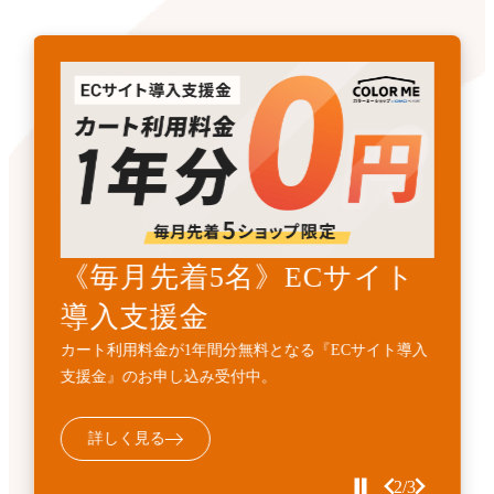
《先着3名》ECサイトリニ
《毎月先着5名》ECサイト
開発・API連携代行サービ
ューアル支援金
導入支援金
ス
カート利用料金1年間無料とECサイト構築費用
カート利用料金が1年間分無料となる『ECサイト導入
標準機能に加えて、業務フローに合わせた外部連携・
10%OFFの『ECサイトサイトリニューアル支援金』受
支援金』のお申し込み受付中。
機能追加などの個別開発を代行するサービスです。
付中。
詳しく見る
詳しく見る
詳しく見る
2/3