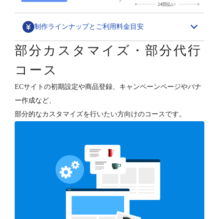
制作ラインナップとご利用料金目安
部分カスタマイズ・部分代行
デザインカスタマイズ
コース
スペシャル構築パッケージ
ECサイトの初期設定や商品登録、キャンペーンページやバナ
1,580,000円～
ー作成など、
ECサイトの“勝ちパターン”を網羅したデザイン構築と、
部分的なカスタマイズを行いたい方向けのコースです。
各種支援（分析・集客・CRM・更新）を行います。
デザインフルカスタマイズ
800,000円～
オーナーさまのご要望に合わせて、ショップデザインを
フルカスタマイズします。
テンプレートベース