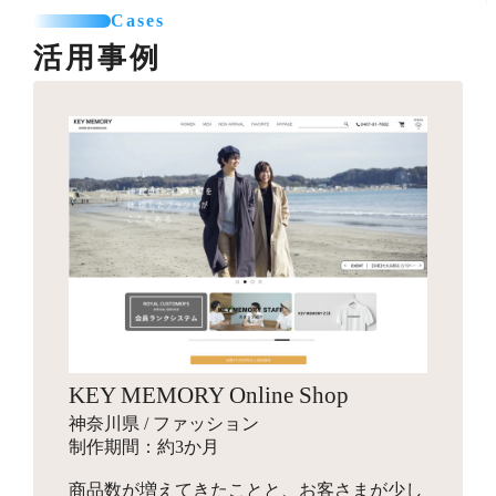
カテゴリー登録
SNSエリア設置
て利用可能なパーツを制作します。
Cases
お見積り
商品登録（5点まで）
グローバルナビ編集（1メニュー）
活用事例
プロのカメラマンが、商品・モデル・イメージ撮影を行
送料一覧表テーブル作成
います。動画撮影にも対応可能です。指定のスタジオへ
バナー作成
カレンダー設置
引っ越しオプション
商品を送付して行う撮影と、全国出張撮影から選べま
10,000円～
バナー作成・設置
お見積り
す。
スライドショー用のバナーや特集ページ、LPへ遷移させ
その他
他カートサービスからの引っ越しを代行します。
るための画像を制作します。
インフルエンサーギフティング
独自ドメイン設定
88,000円～
ロゴ作成
16,500円～
ショップの商品をインフルエンサーがSNSでPR投稿する
お見積り
ご希望のドメインに設定します。
手配を行い、幅広いインプレッションの獲得を目指しま
会社名やサービス、商品に使用するロゴマークをデザイ
す。
ンします。
商品登録
パッケージデザイン
お見積り
検索エンジン対策パック
KEY MEMORY Online Shop
お見積り
新規商品登録、引っ越しでの登録など、ご状況に合わせ
10,000円～
神奈川県 / ファッション
た商品設定代行を行います。
商品のパッケージやロゴ画像、ブランディングデザイン
検索エンジン対策ワード入力
制作期間：約3か月
を行います。
メタタグ入力
商品数が増えてきたことと、お客さまが少し
Search Consoleの設定