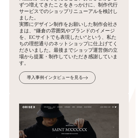
ずつ増えてきたことをきっかけに、制作代行
同梱物
サービスでのショップリニューアルを検討し
お見積り
HTMLサイトマップ作成
ました。
実際にデザイン制作をお願いした制作会社さ
商品を発送する際に同梱する制作物をデザインします。
3,300円
まは、“鎌倉の雰囲気やブランドのイメージ
ショップの全体像となりSEO対策にも有効なサイトマッ
を、ECサイトでも表現したい“という、私た
プを、フリーページを使って作成します。
ちの理想通りのネットショップに仕上げてく
ださいました。最後までショップ運営側の立
場から提案・制作していただき感謝していま
受注・入金・発送メール
す。
テンプレ作成
3,300円
導入事例インタビューを見る
お客様へ送付するメール文面のフォーマットを作成・設
定します。