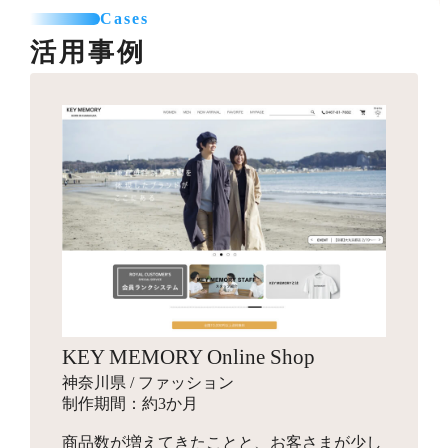
カテゴリー登録
SNSエリア設置
て利用可能なパーツを制作します。
Cases
お見積り
商品登録（5点まで）
グローバルナビ編集（1メニュー）
活用事例
プロのカメラマンが、商品・モデル・イメージ撮影を行
送料一覧表テーブル作成
います。動画撮影にも対応可能です。指定のスタジオへ
バナー作成
カレンダー設置
引っ越しオプション
商品を送付して行う撮影と、全国出張撮影から選べま
10,000円～
バナー作成・設置
お見積り
す。
スライドショー用のバナーや特集ページ、LPへ遷移させ
その他
他カートサービスからの引っ越しを代行します。
るための画像を制作します。
インフルエンサーギフティング
独自ドメイン設定
88,000円～
ロゴ作成
16,500円～
ショップの商品をインフルエンサーがSNSでPR投稿する
お見積り
ご希望のドメインに設定します。
手配を行い、幅広いインプレッションの獲得を目指しま
会社名やサービス、商品に使用するロゴマークをデザイ
す。
ンします。
商品登録
パッケージデザイン
お見積り
検索エンジン対策パック
KEY MEMORY Online Shop
お見積り
新規商品登録、引っ越しでの登録など、ご状況に合わせ
10,000円～
神奈川県 / ファッション
た商品設定代行を行います。
商品のパッケージやロゴ画像、ブランディングデザイン
検索エンジン対策ワード入力
制作期間：約3か月
を行います。
メタタグ入力
商品数が増えてきたことと、お客さまが少し
Search Consoleの設定