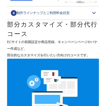
制作ラインナップとご利用料金目安
部分カスタマイズ・部分代行
デザインカスタマイズ
コース
スペシャル構築パッケージ
ECサイトの初期設定や商品登録、キャンペーンページやバナ
1,580,000円～
ー作成など、
ECサイトの“勝ちパターン”を網羅したデザイン構築と、
部分的なカスタマイズを行いたい方向けのコースです。
各種支援（分析・集客・CRM・更新）を行います。
デザインフルカスタマイズ
800,000円～
オーナーさまのご要望に合わせて、ショップデザインを
フルカスタマイズします。
テンプレートベース