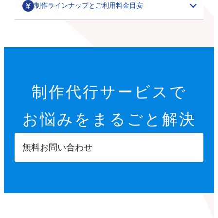
制作ラインナップとご利用料金目安
部分カスタマイズ
基本設定代行
特集ページ・LP作成
200,000円～
オプション設定代行
初期設定代行（9項目）
カテゴリごとの商品一覧や、季節に合わせた期間限定の
制作代行サービスで
22,000円
特集ページ作成を行います。
その他
オプション設定代行
開店に必要な9つの項目を設定します。
お悩みを
まるごと解決
各8,000円～
サムネイル・スライダー作成
GTMタグ設定代行
【設定項目】
ご要望に合わせて、部分的なデザインカスタマイズを行
5,000円～
20,000円～
います。
ショップ情報の登録
無料お問い合わせ
商品ページへ誘導するサムネイルや、商品ページ内に掲
※画像などの素材はオーナーさまにご用意いただきます
Googleタグマネージャーのタグの設計や設置を行いま
特定商取引法に基づく表示設定
載する訴求用の画像を制作します。
す。
配送方法入力
【カスタマイズ項目】
決済方法入力
ポイント設定
スライドショー設定
部分パーツ作成
撮影代行
プライバシーポリシー設定
小カテゴリーの追加
5,000円～
・商品送付・スタジオ撮影
返品ポリシー設定
X（Twitter）/Facebookボタン設置
メニューやカテゴリーに表示させたり、各種ボタンとし
・全国出張撮影