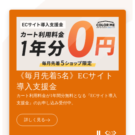
《先着3名》ECサイトリニ
《毎月先着5名》ECサイト
開発・API連携代行サービ
ューアル支援金
導入支援金
ス
カート利用料金1年間無料とECサイト構築費用
カート利用料金が1年間分無料となる『ECサイト導入
標準機能に加えて、業務フローに合わせた外部連携・
10%OFFの『ECサイトサイトリニューアル支援金』受
支援金』のお申し込み受付中。
機能追加などの個別開発を代行するサービスです。
付中。
詳しく見る
詳しく見る
詳しく見る
2/3