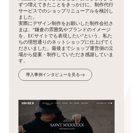
ずつ増えてきたことをきっかけに、制作代行
同梱物
サービスでのショップリニューアルを検討し
お見積り
HTMLサイトマップ作成
ました。
実際にデザイン制作をお願いした制作会社さ
商品を発送する際に同梱する制作物をデザインします。
3,300円
まは、“鎌倉の雰囲気やブランドのイメージ
ショップの全体像となりSEO対策にも有効なサイトマッ
を、ECサイトでも表現したい“という、私た
プを、フリーページを使って作成します。
ちの理想通りのネットショップに仕上げてく
ださいました。最後までショップ運営側の立
場から提案・制作していただき感謝していま
受注・入金・発送メール
す。
テンプレ作成
3,300円
導入事例インタビューを見る
お客様へ送付するメール文面のフォーマットを作成・設
定します。