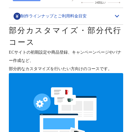
制作ラインナップとご利用料金目安
部分カスタマイズ・部分代行
デザインカスタマイズ
コース
スペシャル構築パッケージ
ECサイトの初期設定や商品登録、キャンペーンページやバナ
1,580,000円～
ー作成など、
ECサイトの“勝ちパターン”を網羅したデザイン構築と、
部分的なカスタマイズを行いたい方向けのコースです。
各種支援（分析・集客・CRM・更新）を行います。
デザインフルカスタマイズ
800,000円～
オーナーさまのご要望に合わせて、ショップデザインを
フルカスタマイズします。
テンプレートベース