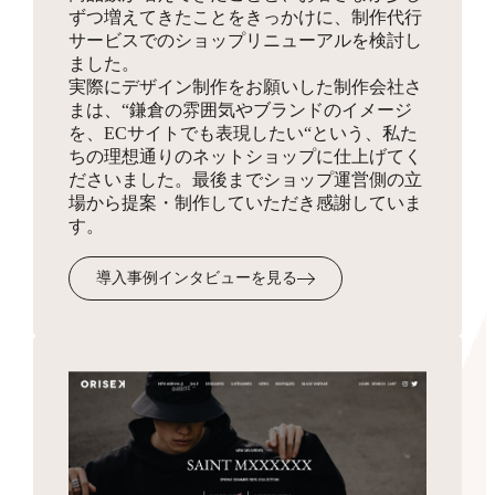
ずつ増えてきたことをきっかけに、制作代行
同梱物
サービスでのショップリニューアルを検討し
お見積り
HTMLサイトマップ作成
ました。
実際にデザイン制作をお願いした制作会社さ
商品を発送する際に同梱する制作物をデザインします。
3,300円
まは、“鎌倉の雰囲気やブランドのイメージ
ショップの全体像となりSEO対策にも有効なサイトマッ
を、ECサイトでも表現したい“という、私た
プを、フリーページを使って作成します。
ちの理想通りのネットショップに仕上げてく
ださいました。最後までショップ運営側の立
場から提案・制作していただき感謝していま
受注・入金・発送メール
す。
テンプレ作成
3,300円
導入事例インタビューを見る
お客様へ送付するメール文面のフォーマットを作成・設
定します。