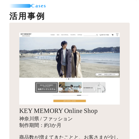
カテゴリー登録
SNSエリア設置
て利用可能なパーツを制作します。
Cases
お見積り
商品登録（5点まで）
グローバルナビ編集（1メニュー）
活用事例
プロのカメラマンが、商品・モデル・イメージ撮影を行
送料一覧表テーブル作成
います。動画撮影にも対応可能です。指定のスタジオへ
バナー作成
カレンダー設置
引っ越しオプション
商品を送付して行う撮影と、全国出張撮影から選べま
10,000円～
バナー作成・設置
お見積り
す。
スライドショー用のバナーや特集ページ、LPへ遷移させ
その他
他カートサービスからの引っ越しを代行します。
るための画像を制作します。
インフルエンサーギフティング
独自ドメイン設定
88,000円～
ロゴ作成
16,500円～
ショップの商品をインフルエンサーがSNSでPR投稿する
お見積り
ご希望のドメインに設定します。
手配を行い、幅広いインプレッションの獲得を目指しま
会社名やサービス、商品に使用するロゴマークをデザイ
す。
ンします。
商品登録
パッケージデザイン
お見積り
検索エンジン対策パック
KEY MEMORY Online Shop
お見積り
新規商品登録、引っ越しでの登録など、ご状況に合わせ
10,000円～
神奈川県 / ファッション
た商品設定代行を行います。
商品のパッケージやロゴ画像、ブランディングデザイン
検索エンジン対策ワード入力
制作期間：約3か月
を行います。
メタタグ入力
商品数が増えてきたことと、お客さまが少し
Search Consoleの設定