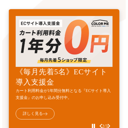
《先着3名》ECサイトリニ
《毎月先着5名》ECサイト
開発・API連携代行サービ
ューアル支援金
導入支援金
ス
カート利用料金1年間無料とECサイト構築費用
カート利用料金が1年間分無料となる『ECサイト導入
標準機能に加えて、業務フローに合わせた外部連携・
10%OFFの『ECサイトサイトリニューアル支援金』受
支援金』のお申し込み受付中。
機能追加などの個別開発を代行するサービスです。
付中。
詳しく見る
詳しく見る
詳しく見る
3/3