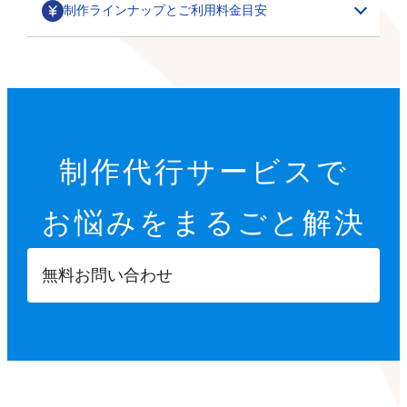
制作ラインナップとご利用料金目安
部分カスタマイズ
基本設定代行
特集ページ・LP作成
200,000円～
オプション設定代行
初期設定代行（9項目）
カテゴリごとの商品一覧や、季節に合わせた期間限定の
制作代行サービスで
22,000円
特集ページ作成を行います。
その他
オプション設定代行
開店に必要な9つの項目を設定します。
お悩みを
まるごと解決
各8,000円～
サムネイル・スライダー作成
GTMタグ設定代行
【設定項目】
ご要望に合わせて、部分的なデザインカスタマイズを行
5,000円～
20,000円～
います。
ショップ情報の登録
無料お問い合わせ
商品ページへ誘導するサムネイルや、商品ページ内に掲
※画像などの素材はオーナーさまにご用意いただきます
Googleタグマネージャーのタグの設計や設置を行いま
特定商取引法に基づく表示設定
載する訴求用の画像を制作します。
す。
配送方法入力
【カスタマイズ項目】
決済方法入力
ポイント設定
スライドショー設定
部分パーツ作成
撮影代行
プライバシーポリシー設定
小カテゴリーの追加
5,000円～
・商品送付・スタジオ撮影
返品ポリシー設定
X（Twitter）/Facebookボタン設置
メニューやカテゴリーに表示させたり、各種ボタンとし
・全国出張撮影