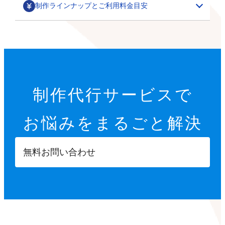
制作ラインナップとご利用料金目安
部分カスタマイズ
基本設定代行
特集ページ・LP作成
200,000円～
オプション設定代行
初期設定代行（9項目）
カテゴリごとの商品一覧や、季節に合わせた期間限定の
制作代行サービスで
22,000円
特集ページ作成を行います。
その他
オプション設定代行
開店に必要な9つの項目を設定します。
お悩みを
まるごと解決
各8,000円～
サムネイル・スライダー作成
GTMタグ設定代行
【設定項目】
ご要望に合わせて、部分的なデザインカスタマイズを行
5,000円～
20,000円～
います。
ショップ情報の登録
無料お問い合わせ
商品ページへ誘導するサムネイルや、商品ページ内に掲
※画像などの素材はオーナーさまにご用意いただきます
Googleタグマネージャーのタグの設計や設置を行いま
特定商取引法に基づく表示設定
載する訴求用の画像を制作します。
す。
配送方法入力
【カスタマイズ項目】
決済方法入力
ポイント設定
スライドショー設定
部分パーツ作成
撮影代行
プライバシーポリシー設定
小カテゴリーの追加
5,000円～
・商品送付・スタジオ撮影
返品ポリシー設定
X（Twitter）/Facebookボタン設置
メニューやカテゴリーに表示させたり、各種ボタンとし
・全国出張撮影