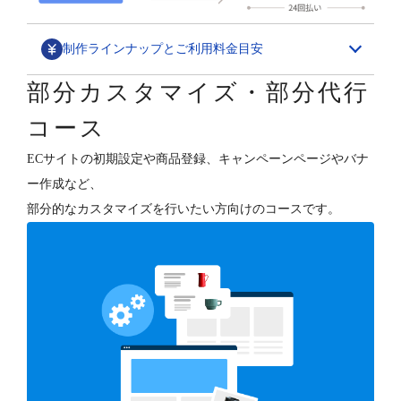
制作ラインナップとご利用料金目安
部分カスタマイズ・部分代行
デザインカスタマイズ
コース
スペシャル構築パッケージ
ECサイトの初期設定や商品登録、キャンペーンページやバナ
1,580,000円～
ー作成など、
ECサイトの“勝ちパターン”を網羅したデザイン構築と、
部分的なカスタマイズを行いたい方向けのコースです。
各種支援（分析・集客・CRM・更新）を行います。
デザインフルカスタマイズ
800,000円～
オーナーさまのご要望に合わせて、ショップデザインを
フルカスタマイズします。
テンプレートベース