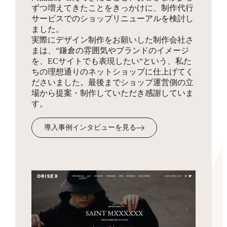
ずつ増えてきたことをきっかけに、制作代行
同梱物
サービスでのショップリニューアルを検討し
お見積り
HTMLサイトマップ作成
ました。
実際にデザイン制作をお願いした制作会社さ
商品を発送する際に同梱する制作物をデザインします。
3,300円
まは、“鎌倉の雰囲気やブランドのイメージ
ショップの全体像となりSEO対策にも有効なサイトマッ
を、ECサイトでも表現したい“という、私た
プを、フリーページを使って作成します。
ちの理想通りのネットショップに仕上げてく
ださいました。最後までショップ運営側の立
場から提案・制作していただき感謝していま
受注・入金・発送メール
す。
テンプレ作成
3,300円
導入事例インタビューを見る
お客様へ送付するメール文面のフォーマットを作成・設
定します。