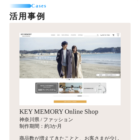
カテゴリー登録
SNSエリア設置
て利用可能なパーツを制作します。
Cases
お見積り
商品登録（5点まで）
グローバルナビ編集（1メニュー）
活用事例
プロのカメラマンが、商品・モデル・イメージ撮影を行
送料一覧表テーブル作成
います。動画撮影にも対応可能です。指定のスタジオへ
バナー作成
カレンダー設置
引っ越しオプション
商品を送付して行う撮影と、全国出張撮影から選べま
10,000円～
バナー作成・設置
お見積り
す。
スライドショー用のバナーや特集ページ、LPへ遷移させ
その他
他カートサービスからの引っ越しを代行します。
るための画像を制作します。
インフルエンサーギフティング
独自ドメイン設定
88,000円～
ロゴ作成
16,500円～
ショップの商品をインフルエンサーがSNSでPR投稿する
お見積り
ご希望のドメインに設定します。
手配を行い、幅広いインプレッションの獲得を目指しま
会社名やサービス、商品に使用するロゴマークをデザイ
す。
ンします。
商品登録
パッケージデザイン
お見積り
検索エンジン対策パック
KEY MEMORY Online Shop
お見積り
新規商品登録、引っ越しでの登録など、ご状況に合わせ
10,000円～
神奈川県 / ファッション
た商品設定代行を行います。
商品のパッケージやロゴ画像、ブランディングデザイン
検索エンジン対策ワード入力
制作期間：約3か月
を行います。
メタタグ入力
商品数が増えてきたことと、お客さまが少し
Search Consoleの設定