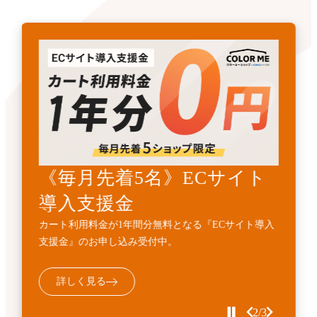
《先着3名》ECサイトリニ
《毎月先着5名》ECサイト
開発・API連携代行サービ
ューアル支援金
導入支援金
ス
カート利用料金1年間無料とECサイト構築費用
カート利用料金が1年間分無料となる『ECサイト導入
標準機能に加えて、業務フローに合わせた外部連携・
10%OFFの『ECサイトサイトリニューアル支援金』受
支援金』のお申し込み受付中。
機能追加などの個別開発を代行するサービスです。
付中。
詳しく見る
詳しく見る
詳しく見る
3/3