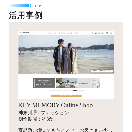
カテゴリー登録
SNSエリア設置
て利用可能なパーツを制作します。
Cases
お見積り
商品登録（5点まで）
グローバルナビ編集（1メニュー）
活用事例
プロのカメラマンが、商品・モデル・イメージ撮影を行
送料一覧表テーブル作成
います。動画撮影にも対応可能です。指定のスタジオへ
バナー作成
カレンダー設置
引っ越しオプション
商品を送付して行う撮影と、全国出張撮影から選べま
10,000円～
バナー作成・設置
お見積り
す。
スライドショー用のバナーや特集ページ、LPへ遷移させ
その他
他カートサービスからの引っ越しを代行します。
るための画像を制作します。
インフルエンサーギフティング
独自ドメイン設定
88,000円～
ロゴ作成
16,500円～
ショップの商品をインフルエンサーがSNSでPR投稿する
お見積り
ご希望のドメインに設定します。
手配を行い、幅広いインプレッションの獲得を目指しま
会社名やサービス、商品に使用するロゴマークをデザイ
す。
ンします。
商品登録
パッケージデザイン
お見積り
検索エンジン対策パック
KEY MEMORY Online Shop
お見積り
新規商品登録、引っ越しでの登録など、ご状況に合わせ
10,000円～
神奈川県 / ファッション
た商品設定代行を行います。
商品のパッケージやロゴ画像、ブランディングデザイン
検索エンジン対策ワード入力
制作期間：約3か月
を行います。
メタタグ入力
商品数が増えてきたことと、お客さまが少し
Search Consoleの設定