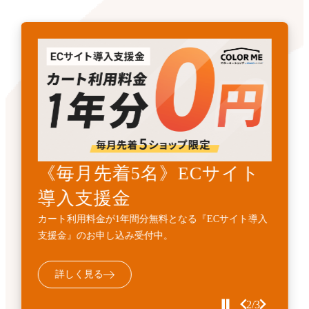
《先着3名》ECサイトリニ
《毎月先着5名》ECサイト
開発・API連携代行サービ
ューアル支援金
導入支援金
ス
カート利用料金1年間無料とECサイト構築費用
カート利用料金が1年間分無料となる『ECサイト導入
標準機能に加えて、業務フローに合わせた外部連携・
10%OFFの『ECサイトサイトリニューアル支援金』受
支援金』のお申し込み受付中。
機能追加などの個別開発を代行するサービスです。
付中。
詳しく見る
詳しく見る
詳しく見る
3/3