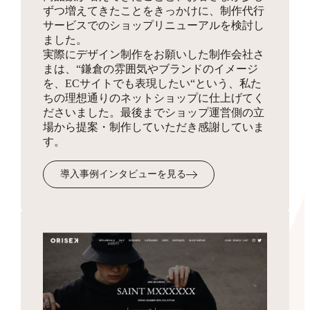
ずつ増えてきたことをきっかけに、制作代行
同梱物
サービスでのショップリニューアルを検討し
お見積り
HTMLサイトマップ作成
ました。
実際にデザイン制作をお願いした制作会社さ
商品を発送する際に同梱する制作物をデザインします。
3,300円
まは、“鎌倉の雰囲気やブランドのイメージ
ショップの全体像となりSEO対策にも有効なサイトマッ
を、ECサイトでも表現したい“という、私た
プを、フリーページを使って作成します。
ちの理想通りのネットショップに仕上げてく
ださいました。最後までショップ運営側の立
場から提案・制作していただき感謝していま
受注・入金・発送メール
す。
テンプレ作成
3,300円
導入事例インタビューを見る
お客様へ送付するメール文面のフォーマットを作成・設
定します。