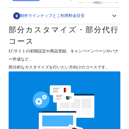
制作ラインナップとご利用料金目安
部分カスタマイズ・部分代行
デザインカスタマイズ
コース
スペシャル構築パッケージ
ECサイトの初期設定や商品登録、キャンペーンページやバナ
1,580,000円～
ー作成など、
ECサイトの“勝ちパターン”を網羅したデザイン構築と、
部分的なカスタマイズを行いたい方向けのコースです。
各種支援（分析・集客・CRM・更新）を行います。
デザインフルカスタマイズ
800,000円～
オーナーさまのご要望に合わせて、ショップデザインを
フルカスタマイズします。
テンプレートベース