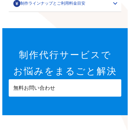
制作ラインナップとご利用料金目安
部分カスタマイズ
基本設定代行
特集ページ・LP作成
200,000円～
オプション設定代行
初期設定代行（9項目）
カテゴリごとの商品一覧や、季節に合わせた期間限定の
制作代行サービスで
22,000円
特集ページ作成を行います。
その他
オプション設定代行
開店に必要な9つの項目を設定します。
お悩みを
まるごと解決
各8,000円～
サムネイル・スライダー作成
GTMタグ設定代行
【設定項目】
ご要望に合わせて、部分的なデザインカスタマイズを行
5,000円～
20,000円～
います。
ショップ情報の登録
無料お問い合わせ
商品ページへ誘導するサムネイルや、商品ページ内に掲
※画像などの素材はオーナーさまにご用意いただきます
Googleタグマネージャーのタグの設計や設置を行いま
特定商取引法に基づく表示設定
載する訴求用の画像を制作します。
す。
配送方法入力
【カスタマイズ項目】
決済方法入力
ポイント設定
スライドショー設定
部分パーツ作成
撮影代行
プライバシーポリシー設定
小カテゴリーの追加
5,000円～
・商品送付・スタジオ撮影
返品ポリシー設定
X（Twitter）/Facebookボタン設置
メニューやカテゴリーに表示させたり、各種ボタンとし
・全国出張撮影