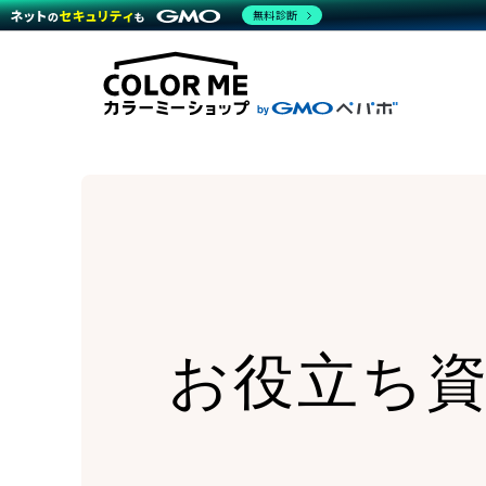
商材一覧を見る
無料診断
Wor
代行
運営サポート
機能一覧を見る
プラ
越境
料金
事例
デザ
事例
サポート一覧を見る
プレ
ブラ
事例
設定
プラン・料金一覧を見る
ラー
お役立ち資料を見る
さま
ショ
開発
レギ
売上
ショ
顧客
モバ
複数
お役立ち