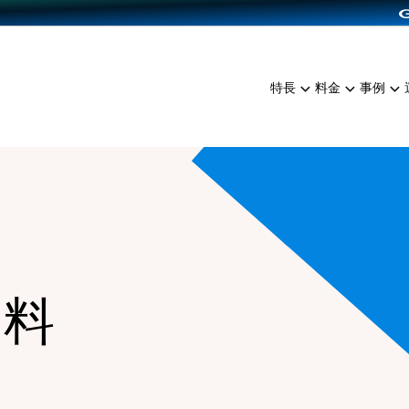
dPress導入
雑貨販売
サービスを見る
運営ノウハウを見る
ンを見る
プランを比較する
EC（海外販売）
を見る
事例資料をみる
イン制作代行
イベント・セミナー
ミアム
料金シミュレーション
特長
料金
事例
ンディングの強化
インタビュー
食品
代行
コミュニティイベントCart
ジ
他社サービスとの比較
ざまな販売方法
ップ事例
ファッション
・API連携代行
よむよむカラーミー
ュラー
につながる集客
雑貨
YouTubeチャンネル
ッピングカート
ロイヤリティを向上
イルアプリ
店舗との連携
資料