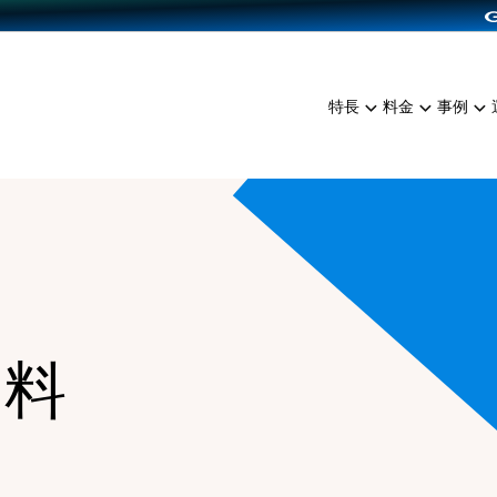
dPress導入
雑貨販売
サービスを見る
運営ノウハウを見る
ンを見る
プランを比較する
EC（海外販売）
を見る
事例資料をみる
イン制作代行
イベント・セミナー
ミアム
料金シミュレーション
特長
料金
事例
ンディングの強化
インタビュー
食品
代行
コミュニティイベントCart
ジ
他社サービスとの比較
ざまな販売方法
ップ事例
ファッション
・API連携代行
よむよむカラーミー
ュラー
につながる集客
雑貨
YouTubeチャンネル
ッピングカート
ロイヤリティを向上
イルアプリ
店舗との連携
資料