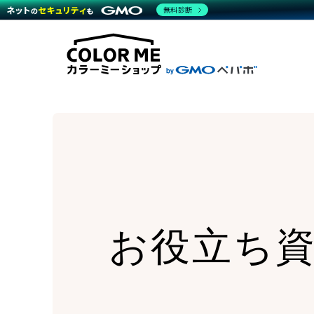
商材一覧を見る
無料診断
Wor
代行
運営サポート
機能一覧を見る
プラ
越境
料金
事例
デザ
事例
サポート一覧を見る
プレ
ブラ
事例
設定
プラン・料金一覧を見る
ラー
お役立ち資料を見る
さま
ショ
開発
レギ
売上
ショ
顧客
モバ
複数
お役立ち