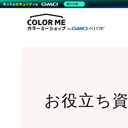
商材一覧を見る
無料診断
Wor
代行
運営サポート
機能一覧を見る
プラ
越境
料金
事例
デザ
事例
サポート一覧を見る
プレ
ブラ
事例
設定
プラン・料金一覧を見る
ラー
お役立ち資料を見る
さま
ショ
開発
レギ
売上
ショ
顧客
モバ
複数
お役立ち