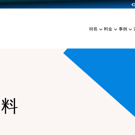
dPress導入
雑貨販売
サービスを見る
運営ノウハウを見る
ンを見る
プランを比較する
EC（海外販売）
を見る
事例資料をみる
イン制作代行
イベント・セミナー
ミアム
料金シミュレーション
特長
料金
事例
ンディングの強化
インタビュー
食品
代行
コミュニティイベントCart
ジ
他社サービスとの比較
ざまな販売方法
ップ事例
ファッション
・API連携代行
よむよむカラーミー
ュラー
につながる集客
雑貨
YouTubeチャンネル
ッピングカート
ロイヤリティを向上
イルアプリ
店舗との連携
資料