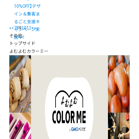
10%OFF】デザ
イン＆集客ま
るごと支援キ
«
<
7
8
9
10
11
>
»
ャンペーン実
その他
施中！
トップサイド
よむよむカラーミー