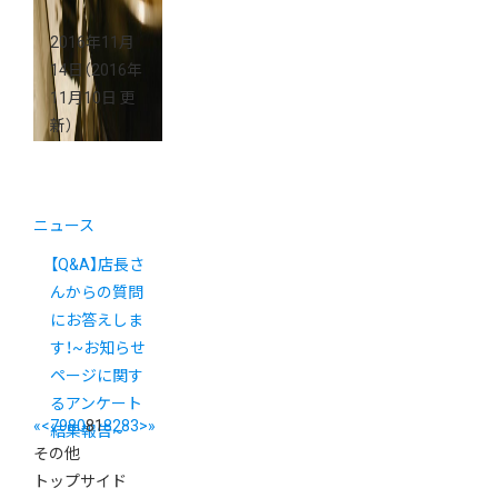
2016年11月
14日
（2016年
11月10日 更
新）
ニュース
【Q&A】店長さ
んからの質問
にお答えしま
す！~お知らせ
ページに関す
るアンケート
«
<
79
80
81
82
83
>
»
結果報告~
その他
トップサイド