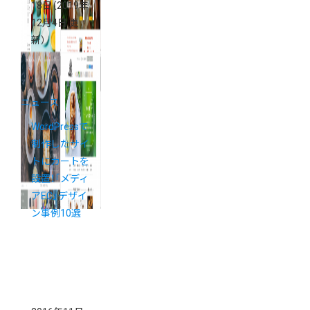
18日
（2019年
12月4日 更
新）
ニュース
WordPressで
制作したサイ
トにカートを
設置！「メディ
アEC」デザイ
ン事例10選