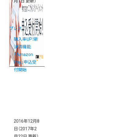
月1日 更新）
プレス
購入率UP！新
決済機能
「Amazon
Pay」申込受
付開始
2016年12月8
日
（2017年2
月22日 更新）