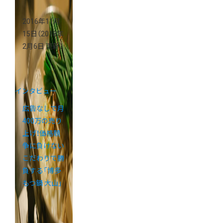
2016年11月
15日
（2018年
2月6日 更新）
インタビュー
広告なしで月
400万の売り
上げ！価格競
争に負けない
こだわりで勝
負する「博多
もつ鍋 大山」