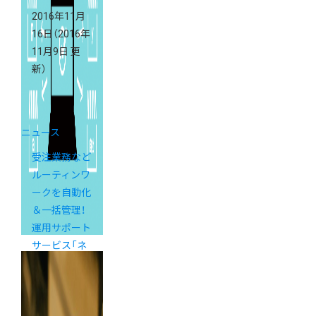
2016年11月
16日
（2016年
11月9日 更
新）
ニュース
受注業務など
ルーティンワ
ークを自動化
＆一括管理！
運用サポート
サービス「ネ
クストエンジ
ン」のご案内