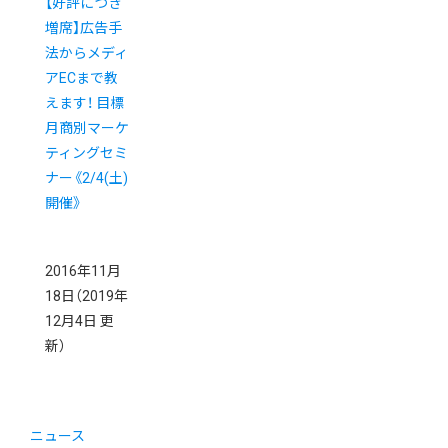
【好評につき
増席】広告手
法からメディ
アECまで教
えます！ 目標
月商別マーケ
ティングセミ
ナー《2/4(土)
開催》
2016年11月
18日
（2019年
12月4日 更
新）
ニュース