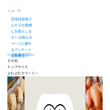
ニュース
【Q&A】店長さ
んからの質問
にお答えしま
す！~お知らせ
ページに関す
るアンケート
«
<
79
80
81
82
83
>
»
結果報告~
その他
トップサイド
よむよむカラーミー