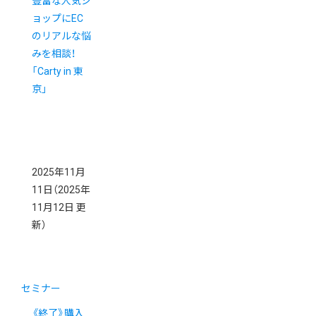
豊富な人気シ
ョップにEC
のリアルな悩
みを相談！
「Carty in 東
京」
2025年11月
11日
（2025年
11月12日 更
新）
セミナー
《終了》購入