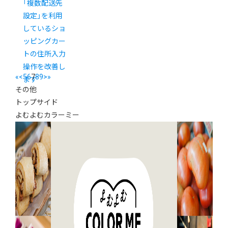
「複数配送先
設定」を利用
しているショ
ッピングカー
トの住所入力
操作を改善し
«
<
5
6
7
8
9
>
»
ます
その他
トップサイド
よむよむカラーミー