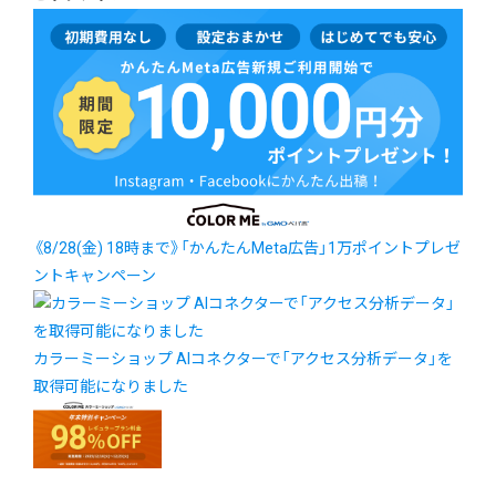
《8/28(金) 18時まで》「かんたんMeta広告」1万ポイントプレゼ
ントキャンペーン
カラーミーショップ AIコネクターで「アクセス分析データ」を
取得可能になりました