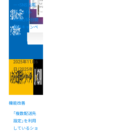
ー・SNS活用
アプリ「U-
KOMI」50日間
無料キャンペ
ーン
2025年11月6
日
（2025年11
月6日 更新）
機能改善
「複数配送先
設定」を利用
しているショ