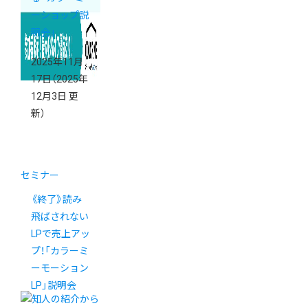
ーショップ説
明会」
2025年11月
17日
（2025年
12月3日 更
新）
セミナー
《終了》読み
飛ばされない
LPで売上アッ
プ！「カラーミ
ーモーション
LP」説明会