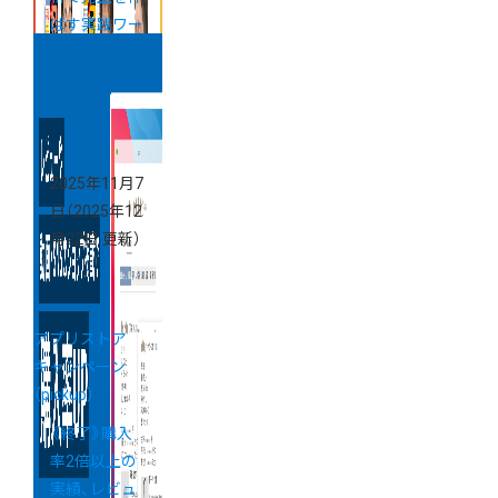
ばす実践ワー
クショップ
「カラーミー
ブートキャン
プ」
2025年11月7
日
（2025年12
月22日 更新）
アプリストア
キャンペーン
（pickup）
《終了》購入
率2倍以上の
実績、レビュ