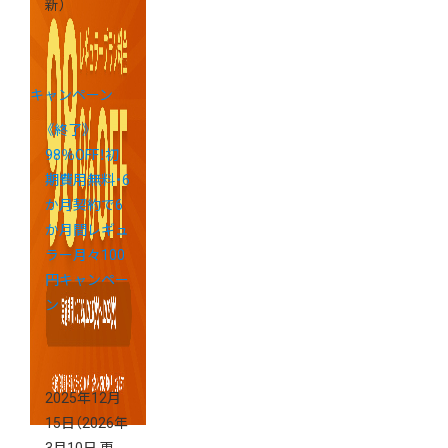
新）
キャンペーン
《終了》
98％OFF！初
期費用無料・6
か月契約で6
か月間レギュ
ラー月々100
円キャンペー
ン
2025年12月
15日
（2026年