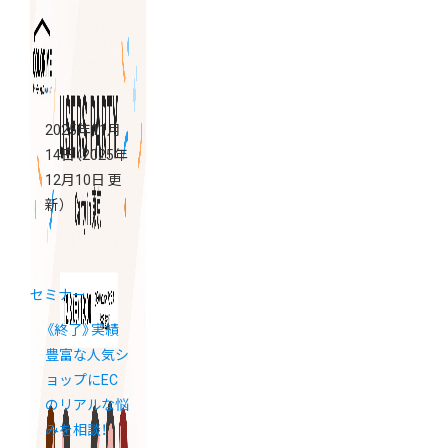
アプリストア
に登場
2025年11月
14日
（2025年
12月10日 更
新）
セミナー
《終了》実績
豊富な人気シ
ョップにEC
のリアルな悩
みを相談！