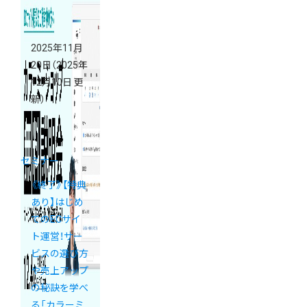
場
2025年11月
20日
（2025年
12月10日 更
新）
セミナー
《終了》【特典
あり】はじめ
てのECサイ
ト運営！サー
ビスの選び方
や売上アップ
の秘訣を学べ
る「カラーミ