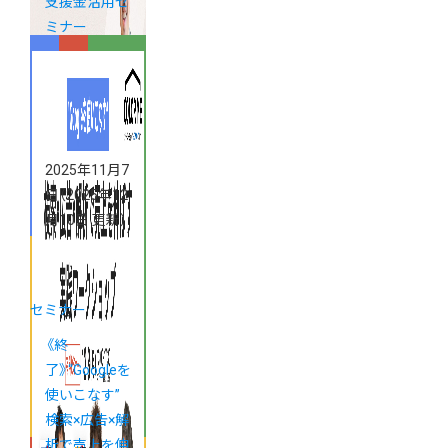
支援金活用セ
ミナー
2025年11月7
日
（2025年12
月10日 更新）
セミナー
《終
了》“Googleを
使いこなす”
検索×広告×解
析で売上を伸