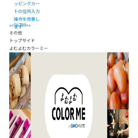
ッピングカー
トの住所入力
操作を改善し
«
<
5
6
7
8
9
>
»
ます
その他
トップサイド
よむよむカラーミー