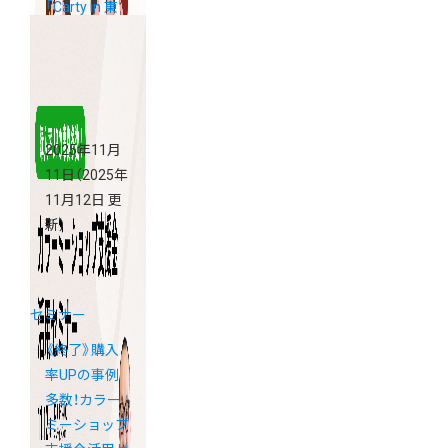
「Carty in 東
京」
2025年11月
11日
（2025年
11月12日 更
新）
セミナー
《終了》購入
率UPの事例
多数！カラー
ミーショップ