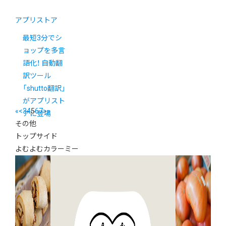
アプリストア
最短3分でシ
ョップを多言
語化！ 自動翻
訳ツール
「shutto翻訳」
がアプリスト
«
<
3
4
5
6
7
>
»
アに登場
その他
トップサイド
よむよむカラーミー