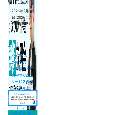
2026年2月18
日
（2026年3
月4日 更新）
セミナー
《終了》はじ
めてのECサ
イト開設を検
討中の方へ
サービスの選
び方や売上ア
ップの基礎が
学べる「カラ
ーミーショッ
プ説明会」開