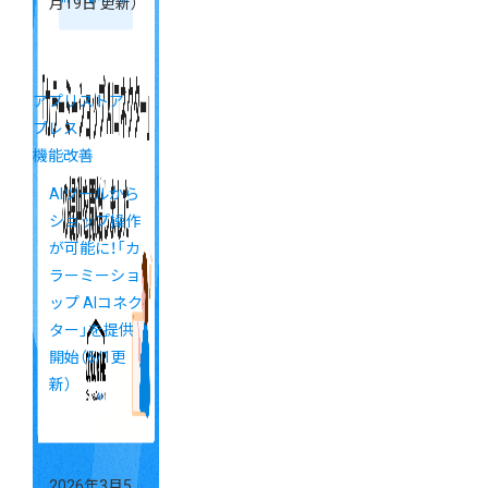
月19日 更新）
アプリストア
プレス
機能改善
AIツールから
ショップ操作
が可能に！「カ
ラーミーショ
ップ AIコネク
ター」を提供
開始（6/1更
新）
2026年3月5