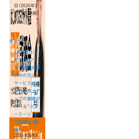
日
（2026年3
月10日 更新）
セミナー
《終了》はじ
めてのECサ
イト開設を検
討中の方へ
サービスの選
び方や売上ア
ップの基礎が
学べる「カラ
ーミーショッ
プ説明会」開
催
2026年3月3