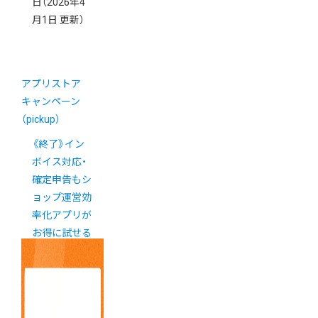
日
（2026年4
月1日 更新）
アプリストア
キャンペーン
（pickup）
《終了》イン
ボイス対応・
確定申告もシ
ョップ運営効
率化アプリが
お得に試せる
キャンペーン