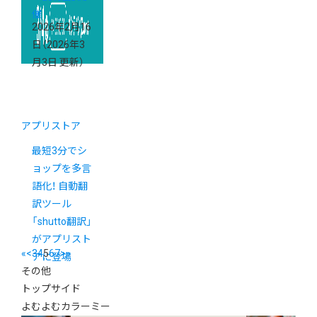
催
2026年2月16
日
（2026年3
月3日 更新）
アプリストア
最短3分でシ
ョップを多言
語化！ 自動翻
訳ツール
「shutto翻訳」
がアプリスト
«
<
3
4
5
6
7
>
»
アに登場
その他
トップサイド
よむよむカラーミー