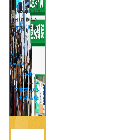
2026年2月20
日
（2026年2
月20日 更新）
プレス
（pickup）
【展示会】イー
コマースフェ
ア 東京 2026
に出展・登壇