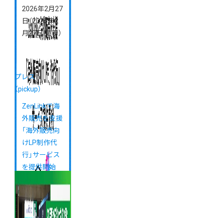
2026年2月27
日
（2026年2
月27日 更新）
プレス
（pickup）
ZenLinkで海
外販売を支援
「海外販売向
けLP制作代
行」サービス
を提供開始