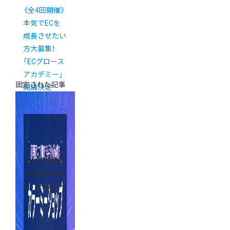
《全4回開催》
本気でECを
成長させたい
方大募集！
「ECグロース
アカデミー」
固定された記事
開講決定
2026年4月27
日
（2026年6
月19日 更新）