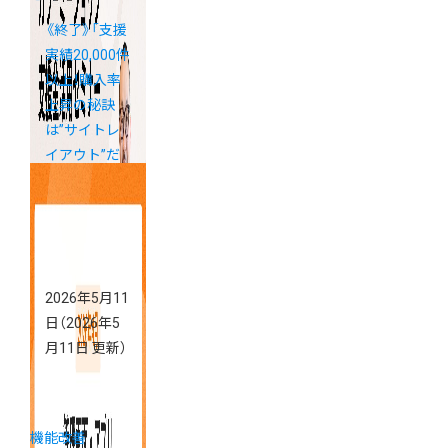
《終了》「支援
実績20,000件
以上！購入率
上昇の秘訣
は”サイトレ
イアウト”だ
った！カラー
ミーショップ
支援金活用セ
ミナー」アー
カイブ配信の
2026年5月11
ご案内
日
（2026年5
月11日 更新）
機能改善