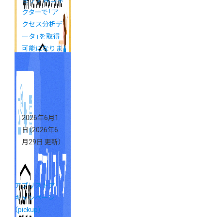
クターで「ア
クセス分析デ
ータ」を取得
可能になりま
した
2026年6月1
日
（2026年6
月29日 更新）
アプリストア
キャンペーン
（pickup）