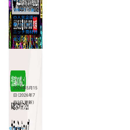
《終了》＼あ
の人気企画が
帰ってきた／
ニッチ商材特
化｜ミニカン
ファレンス
2026
2026年5月15
日
（2026年7
月2日 更新）
セミナー