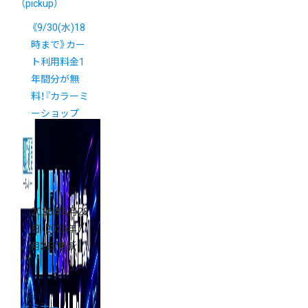
（pickup）
《9/30(水)18
時まで》カー
ト利用料金1
年間分が無
料！『カラーミ
ーショップ
ECサイトリ
ニューアル支
援金』のご案
内
2026年5月28
日
（2026年7
月2日 更新）
セミナー