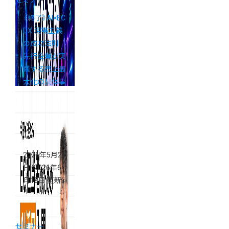
《終了》AI×EC
DX 現場主義
の成功法則
先行企業が実
践する売上最
大化の具体事
例
2026年5月28
日
（2026年6
月18日 更新）
セミナー