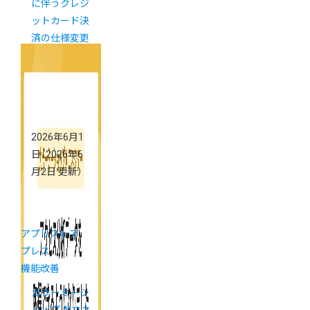
に伴うクレジ
ットカード決
済の仕様変更
について
（7/14更新）
2026年6月1
日
（2026年6
月2日 更新）
アプリストア
プレス
機能改善
カラーミーシ
ョップ AIコネ