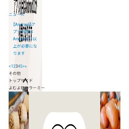
ニュース
【Android】ア
プリ利用は
Android 11以
上が必要にな
ります
<
1
2
3
4
5
>
»
その他
トップサイド
よむよむカラーミー