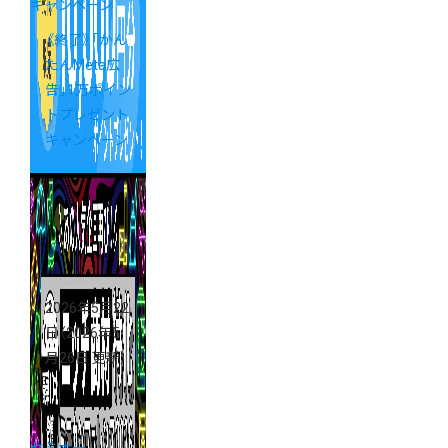
キャンペーン
《終了》「かん
たんMeta広
告」1万ポイン
トプレゼント
キャンペーン
2026年5月22
日
（2026年5
月26日 更新）
セミナー