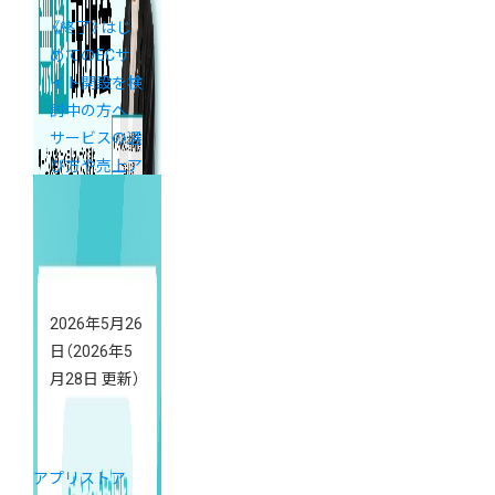
《終了》はじ
めてのECサ
イト開設を検
討中の方へ
サービスの選
び方や売上ア
ップの基礎が
学べる「カラ
ーミーショッ
プ説明会」開
催
2026年5月26
日
（2026年5
月28日 更新）
アプリストア