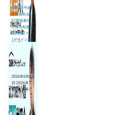
《終了》今日
から始める！
EC担当者の
ためのAI活用
入門セミナー
［デザイン編］
開催
2026年5月27
日
（2026年7
月2日 更新）
セミナー