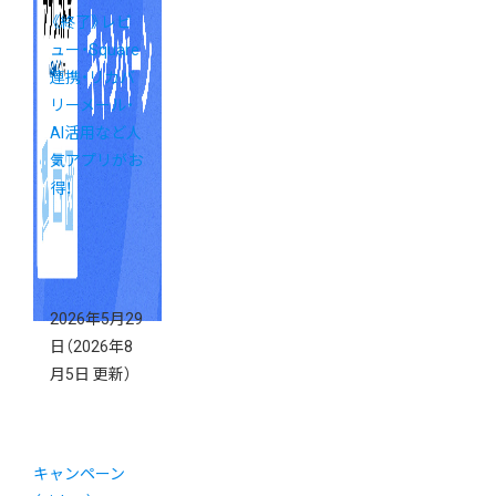
《終了》レビ
ュー・Square
連携・リカバ
リーメール・
AI活用など人
気アプリがお
得！
2026年5月29
日
（2026年8
月5日 更新）
キャンペーン