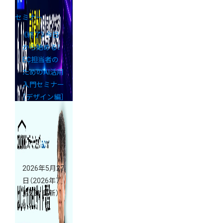
セミナー
《終了》今日
から始める！
EC担当者の
ためのAI活用
入門セミナー
［デザイン編］
開催
2026年5月27
日
（2026年7
月2日 更新）