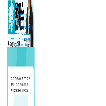
セミナー
《終了》はじ
めてのECサ
イト開設を検
討中の方へ
サービスの選
び方や売上ア
ップの基礎が
学べる「カラ
ーミーショッ
プ説明会」開
催
2026年5月26
日
（2026年5
月28日 更新）