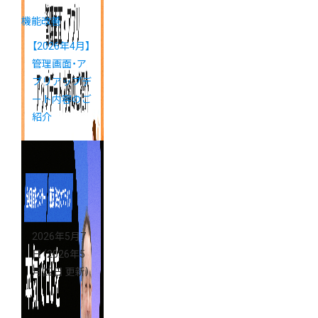
機能改善
【2026年4月】
管理画面・ア
プリアップデ
ート内容のご
紹介
2026年5月7
日
（2026年5
月22日 更新）