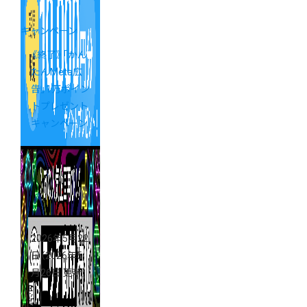
キャンペーン
《終了》「かん
たんMeta広
告」1万ポイン
トプレゼント
キャンペーン
2026年5月22
日
（2026年5
月26日 更新）