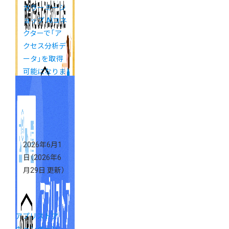
カラーミーシ
ョップ AIコネ
クターで「ア
クセス分析デ
ータ」を取得
可能になりま
した
2026年6月1
日
（2026年6
月29日 更新）
アプリストア
キャンペーン