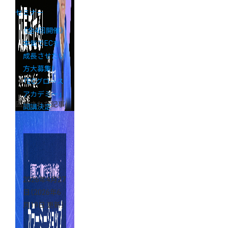
セミナー
《全4回開催》
本気でECを
成長させたい
方大募集！
「ECグロース
アカデミー」
固定された記事
開講決定
2026年4月27
日
（2026年6
月19日 更新）