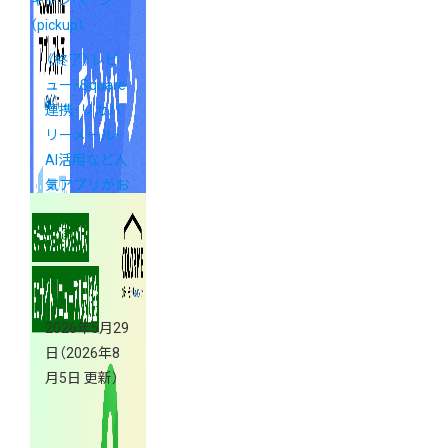
（pickup）
《終了》レビ
ュー・Square
連携・リカバ
リーメール・
AI活用など人
気アプリがお
得！
2026年5月29
日
（2026年8
月5日 更新）