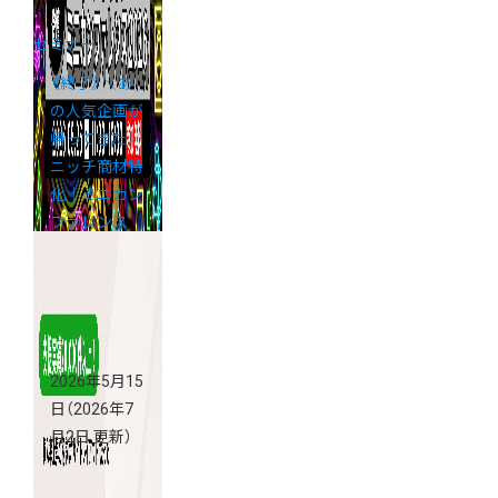
セミナー
《終了》＼あ
の人気企画が
帰ってきた／
ニッチ商材特
化｜ミニカン
ファレンス
2026
2026年5月15
日
（2026年7
月2日 更新）