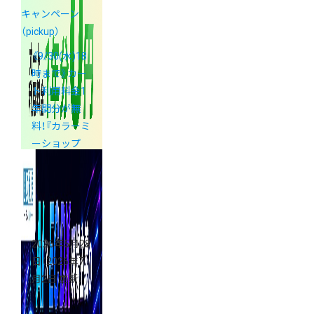
キャンペーン
（pickup）
《9/30(水)18
時まで》カー
ト利用料金1
年間分が無
料！『カラーミ
ーショップ
ECサイトリ
ニューアル支
援金』のご案
内
2026年5月28
日
（2026年7
月2日 更新）