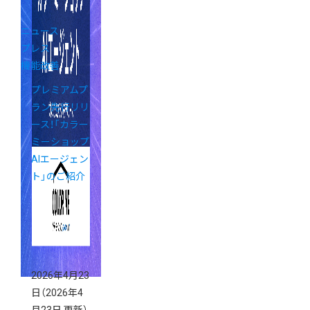
ニュース
プレス
機能改善
プレミアムプ
ラン先行リリ
ース！「カラー
ミーショップ
AIエージェン
ト」のご紹介
2026年4月23
日
（2026年4
月23日 更新）