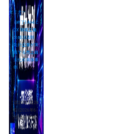
セミナー
《終了》AI×EC
DX 現場主義
の成功法則
先行企業が実
践する売上最
大化の具体事
例
2026年5月28
日
（2026年6
月18日 更新）