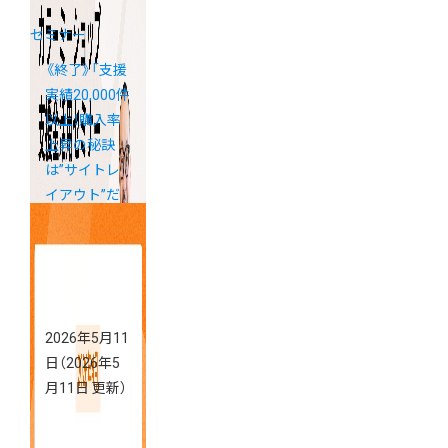
セミナー
《終了》「支援
実績20,000件
以上！購入率
上昇の秘訣
は”サイトレ
イアウト”だ
った！カラー
ミーショップ
支援金活用セ
ミナー」アー
カイブ配信の
2026年5月11
ご案内
日
（2026年5
月11日 更新）