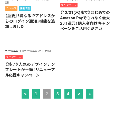
新）
キャンペーン
ニュース
機能改善
《12/31(木)まで》はじめての
【重要】「異なるIPアドレスか
Amazon Payでもれなく最大
らのログイン通知」機能を追
20%還元！購入者向けキャン
加しました
ペーンをご活用ください
2026年6月8日
（2026年6月22日 更新）
キャンペーン
《終了》人気のデザインテン
プレートが半額！リニューア
ル応援キャンペーン
<
1
2
3
4
>
»