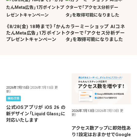
《8/28(金) 18時まで》「かん
カラーミーショップ AIコネ
たんMeta広告」1万ポイント
クターで「アクセス分析デー
プレゼントキャンペーン
タ」を取得可能になりました
2026年7月15日
（2026年7月15日 更
新）
機能改善
公式iOSアプリが iOS 26 の
2026年7月13日
（2026年7月13日 更
新デザイン「Liquid Glass」に
新）
対応いたします
アクセス数アップに即効性あ
り！設定はおまかせでGoogle