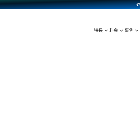
C（海外販売）
雑貨販売
サービスを見る
運営ノウハウを見る
ンを見る
を見る
プランを比較する
事例資料をみる
ディングの強化
ン制作代行
イベント・セミナー
アム
ンタビュー
料金シミュレーション
食品
特長
料金
事例
まな販売方法
行
コミュニティイベントCarty
プ事例
他社サービスとの比較
ファッション
つながる集客
API連携代行
よむよむカラーミー
ラー
雑貨
ピングカート
YouTubeチャンネル
イヤリティを向上
ルアプリ
舗との連携