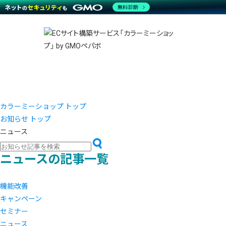
商材一覧を見る
無料診断
越境E
代行
運営サポート
機能一覧を見る
プラ
事例
料金
事例
ブラン
デザイ
サポート一覧を見る
プレミ
事例イ
プラン・料金一覧を見る
さまざ
設定代
お役立ち資料を見る
ラージ
ショッ
売上に
開発・
レギュ
ショッ
カラーミーショップ トップ
お知らせ トップ
顧客ロ
ニュース
モバイ
ニュースの記事一覧
複数店
機能改善
キャンペーン
セミナー
ニュース