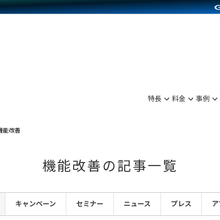
別に見る
業種別に見る
on Pay導入
食品販売
Press導入
ファッション販売
C（海外販売）
雑貨販売
サービスを見る
運営ノウハウを見る
ンを見る
を見る
プランを比較する
事例資料をみる
ディングの強化
ン制作代行
イベント・セミナー
アム
ンタビュー
料金シミュレーション
食品
特長
料金
事例
まな販売方法
行
コミュニティイベントCarty
プ事例
他社サービスとの比較
ファッション
つながる集客
API連携代行
よむよむカラーミー
機能改善
ラー
雑貨
ピングカート
YouTubeチャンネル
機能改善の記事一覧
イヤリティを向上
ルアプリ
キャンペーン
セミナー
ニュース
プレス
ア
舗との連携