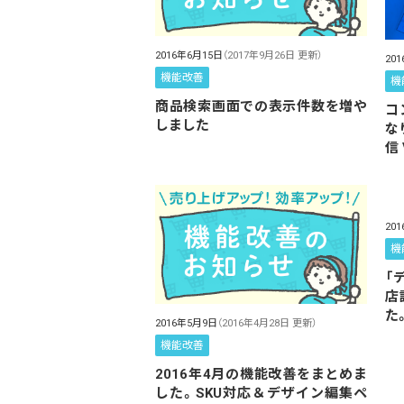
2016年6月15日
（2017年9月26日 更新）
20
機能改善
機
商品検索画面での表示件数を増や
コ
しました
な
信 
20
機
「
店
た
2016年5月9日
（2016年4月28日 更新）
機能改善
2016年4月の機能改善をまとめま
した。SKU対応＆デザイン編集ペ