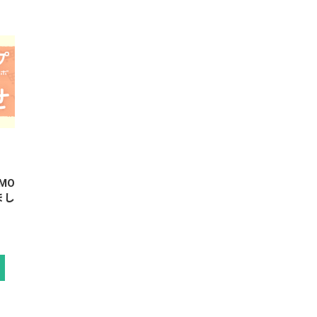
MO
まし