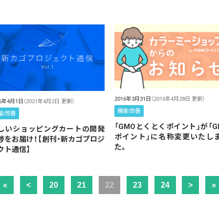
2016年3月31日
（2016年4月28日 更新）
16年4月1日
（2021年4月2日 更新）
機能改善
能改善
「GMOとくとくポイント」が「G
しいショッピングカートの開発
ポイント」に名称変更いたし
捗をお届け！【創刊・新カゴプロジ
た。
クト通信】
«
<
20
21
22
23
24
>
»