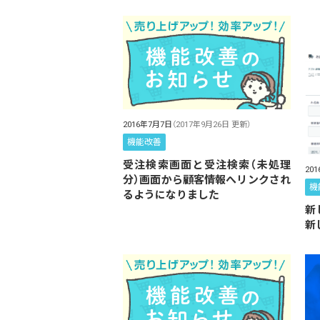
2016年7月7日
（2017年9月26日 更新）
機能改善
受注検索画面と受注検索（未処理
20
分）画面から顧客情報へリンクされ
機
るようになりました
新
新