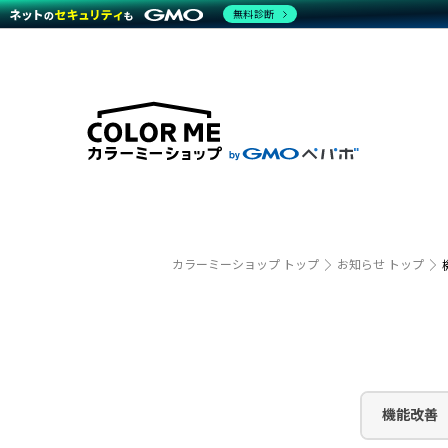
無料診断
特長
特長
Amaz
特長一覧を見る
Word
商材一覧を見る
越境E
代行
運営サポート
機能一覧を見る
プラ
事例
料金
事例
ブラン
デザイ
サポート一覧を見る
プレミ
事例イ
プラン・料金一覧を見る
さまざ
設定代
お役立ち資料を見る
ラージ
ショッ
売上に
開発・
カラーミーショップ トップ
お知らせ トップ
レギュ
ショッ
顧客ロ
モバイ
機能改善
複数店