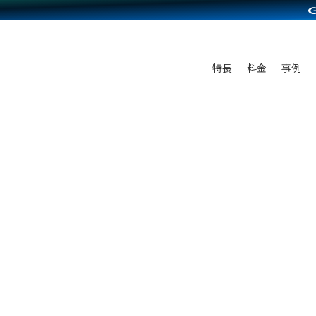
C（海外販売）
雑貨販売
サービスを見る
運営ノウハウを見る
ンを見る
プランを比較する
を見る
事例資料をみる
ン制作代行
イベント・セミナー
ディングの強化
アム
料金シミュレーション
ンタビュー
食品
特長
料金
事例
行
コミュニティイベントCarty
まな販売方法
他社サービスとの比較
プ事例
ファッション
API連携代行
よむよむカラーミー
つながる集客
ラー
雑貨
YouTubeチャンネル
ピングカート
イヤリティを向上
ルアプリ
舗との連携