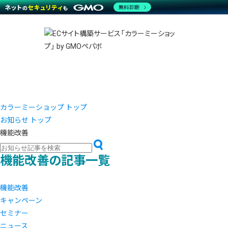
商材一覧を見る
無料診断
越境E
代行
運営サポート
機能一覧を見る
プラ
事例
料金
事例
デザイ
ブラン
サポート一覧を見る
プレミ
事例イ
プラン・料金一覧を見る
設定代
さまざ
お役立ち資料を見る
ラージ
ショッ
開発・
売上に
レギュ
ショッ
カラーミーショップ トップ
お知らせ トップ
顧客ロ
機能改善
モバイ
機能改善の記事一覧
複数店
機能改善
キャンペーン
セミナー
ニュース