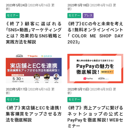
2023年5月24日
（2023年6月16日 更
2023年5月18日
（2023年6月16日 更
新）
新）
セミナー
セミナー
プレス
《終了》顧客に選ばれる
《終了》ECの今と未来を考え
「SNS×動画」マーケティング
る！無料オンラインイベント
とは？ 効果的なSNS戦略と
「COLOR ME SHOP DAY
実践方法を解説
2023」
2023年5月17日
（2023年6月16日 更
2023年5月15日
（2023年6月30日 更
新）
新）
セミナー
セミナー
《終了》実店舗とECを連携！
《終了》 売上アップに繋げる
集客購買をアップさせる方
ネットショップの公式と
法を徹底解説
PayPayを徹底解説！WEBセ
ミナー