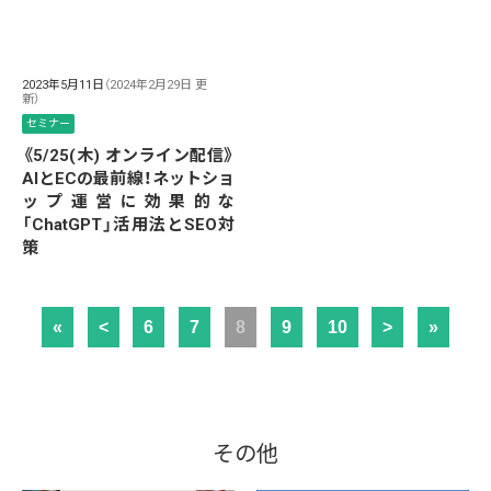
2023年5月11日
（2024年2月29日 更
新）
セミナー
《5/25(木) オンライン配信》
AIとECの最前線！ネットショ
ップ運営に効果的な
「ChatGPT」活用法とSEO対
策
«
<
6
7
8
9
10
>
»
その他