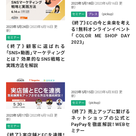
2023年5月18日
（2023年6月16日 更
新）
セミナー
プレス
（pickup）
《終了》ECの今と未来を考え
2023年5月24日
（2023年6月16日 更
る！無料オンラインイベント
新）
「COLOR ME SHOP DAY
セミナー
2023」
《終了》顧客に選ばれる
「SNS×動画」マーケティング
とは？ 効果的なSNS戦略と
実践方法を解説
2023年5月15日
（2023年6月30日 更
新）
セミナー
（pickup）
《終了》 売上アップに繋げる
2023年5月17日
（2023年6月16日 更
ネットショップの公式と
新）
PayPayを徹底解説！WEBセ
セミナー
ミナー
《終了》実店舗とECを連携！