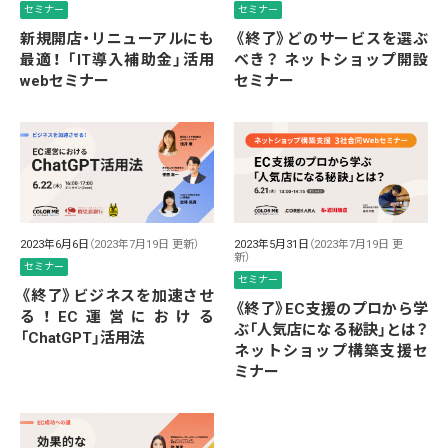
セミナー
セミナー
新規開店・リニューアルにも
《終了》どのサービスを選ぶ
最適！ 「IT導入補助金」活用
べき？ ネットショップ開設
webセミナー
セミナー
2023年6月6日
（2023年7月19日 更新）
2023年5月31日
（2023年7月19日 更
新）
セミナー
セミナー
《終了》ビジネスを加速させ
《終了》EC支援のプロから学
る！EC運営における
ぶ「人気店になる秘訣」とは？
「ChatGPT」活用法
ネットショップ構築支援セ
ミナー