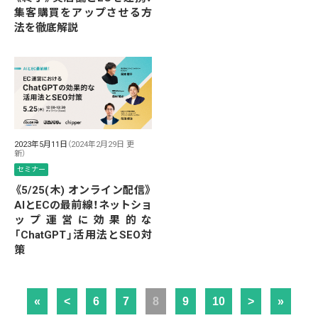
集客購買をアップさせる方
法を徹底解説
2023年5月11日
（2024年2月29日 更
新）
セミナー
《5/25(木) オンライン配信》
AIとECの最前線！ネットショ
ップ運営に効果的な
「ChatGPT」活用法とSEO対
策
«
<
6
7
8
9
10
>
»