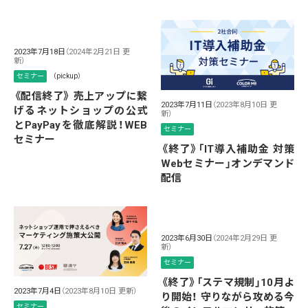
2023年7月18日
（2024年2月21日 更
新）
セミナー
（pickup）
《配信終了》 売上アップに繋
2023年7月11日
（2023年8月10日 更
げるネットショップの公式
新）
とPayPayを徹底解説！WEB
セミナー
セミナー
《終了》「IT導入補助金 対策
Webセミナー」オンデマンド
配信
2023年6月30日
（2024年2月29日 更
新）
セミナー
《終了》「ステマ規制」10月よ
2023年7月4日
（2023年8月10日 更新）
り開始！ 守りながら攻める今
セミナー