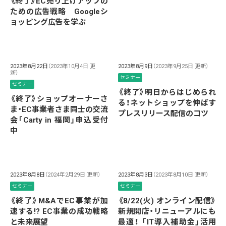
《終了》EC売り上げアップの
ための広告戦略 Googleシ
ョッピング広告を学ぶ
2023年8月22日
（2023年10月4日 更
2023年8月9日
（2023年9月25日 更新）
新）
セミナー
セミナー
《終了》明日からはじめられ
《終了》ショップオーナーさ
る！ネットショップを伸ばす
ま・EC事業者さま同士の交流
プレスリリース配信のコツ
会「Carty in 福岡」申込受付
中
2023年8月8日
（2024年2月29日 更新）
2023年8月3日
（2023年8月10日 更新）
セミナー
セミナー
《終了》M&AでEC事業が加
《8/22(火) オンライン配信》
速する!? EC事業の成功戦略
新規開店・リニューアルにも
と未来展望
最適！ 「IT導入補助金」活用