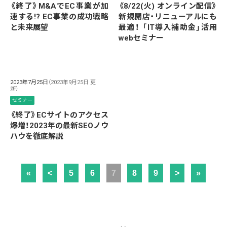
《終了》M&AでEC事業が加
《8/22(火) オンライン配信》
速する!? EC事業の成功戦略
新規開店・リニューアルにも
と未来展望
最適！ 「IT導入補助金」活用
webセミナー
2023年7月25日
（2023年9月25日 更
新）
セミナー
《終了》ECサイトのアクセス
爆増！2023年の最新SEOノウ
ハウを徹底解説
«
<
5
6
7
8
9
>
»