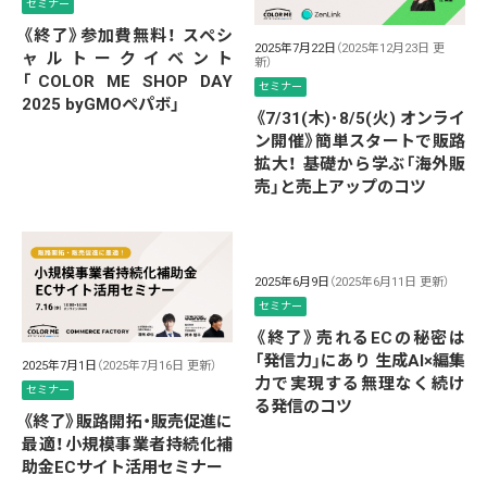
セミナー
《終了》参加費無料！ スペシ
2025年7月22日
（2025年12月23日 更
ャルトークイベント
新）
「COLOR ME SHOP DAY
セミナー
2025 byGMOペパボ」
《7/31(木)･8/5(火) オンライ
ン開催》簡単スタートで販路
拡大！ 基礎から学ぶ「海外販
売」と売上アップのコツ
2025年6月9日
（2025年6月11日 更新）
セミナー
《終了》売れるECの秘密は
「発信力」にあり 生成AI×編集
2025年7月1日
（2025年7月16日 更新）
力で実現する無理なく続け
セミナー
る発信のコツ
《終了》販路開拓・販売促進に
最適！小規模事業者持続化補
助金ECサイト活用セミナー