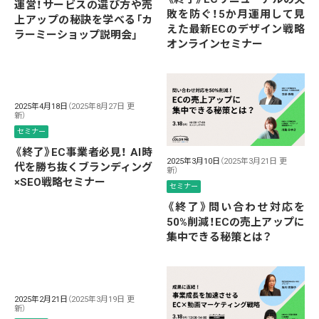
運営！サービスの選び方や売
敗を防ぐ！5か月運用して見
上アップの秘訣を学べる「カ
えた最新ECのデザイン戦略
ラーミーショップ説明会」
オンラインセミナー
2025年4月18日
（2025年8月27日 更
新）
セミナー
《終了》EC事業者必見！ AI時
2025年3月10日
（2025年3月21日 更
代を勝ち抜くブランディング
新）
×SEO戦略セミナー
セミナー
《終了》問い合わせ対応を
50%削減！ECの売上アップに
集中できる秘策とは？
2025年2月21日
（2025年3月19日 更
新）