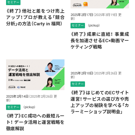
セミナー
《終了》他社と差をつけ売上
2025年2月17日
（2025年3月19日 更
アップ！プロが教える「競合
新）
分析」の方法（Carty in 福岡）
セミナー
（pickup）
《終了》成果に直結！ 事業成
長を加速させるEC×動画マー
ケティング戦略
2025年2月10日
（2025年2月26日 更
新）
セミナー
《終了》はじめてのECサイト
2025年2月14日
（2025年2月26日 更
運営！サービスの選び方や売
新）
上アップの秘訣を学べる「カ
セミナー
（pickup）
ラーミーショップ説明会」
《終了》EC成功への最短ルー
ト！ データ活用と運営戦略を
徹底解説