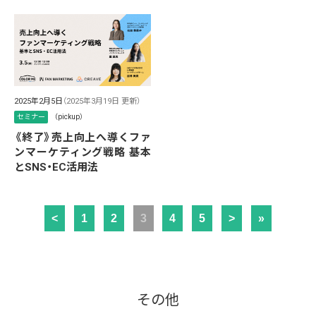
2025年2月5日
（2025年3月19日 更新）
セミナー
（pickup）
《終了》売上向上へ導くファ
ンマーケティング戦略 基本
とSNS・EC活用法
<
1
2
3
4
5
>
»
その他