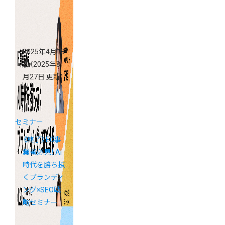
インセミナー
2025年4月18
日
（2025年8
月27日 更新）
セミナー
《終了》EC事
業者必見！ AI
時代を勝ち抜
くブランディ
ング×SEO戦
略セミナー