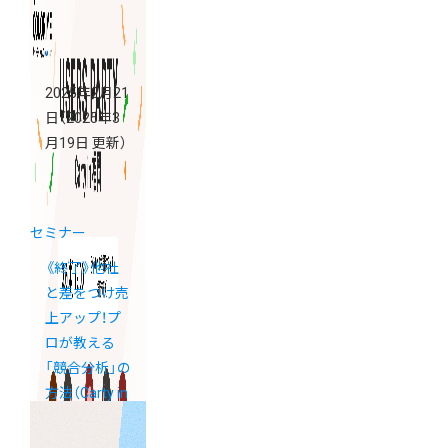
2025年2月21
日
（2025年3
月19日 更新）
セミナー
《終了》他社
と差をつけ売
上アップ！プ
ロが教える
「競合分析」の
方法（Carty in
福岡）