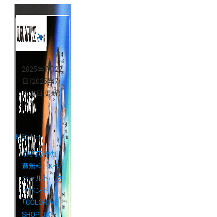
2025年7月22
日
（2025年7
月24日 更新）
セミナー
《終了》参加
費無料！ スペ
シャルトーク
イベント
「COLOR ME
SHOP DAY