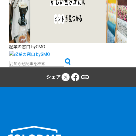
起業の窓口 byGMO
シェア