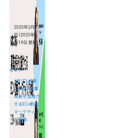
2025年2月17
日
（2025年3
月19日 更新）
セミナー
《終了》成果
に直結！ 事業
成長を加速さ
せるEC×動画
マーケティン
グ戦略