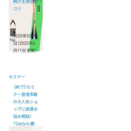
続ける発信の
コツ
2025年5月26
日
（2025年6
月11日 更新）
セミナー
《終了》セミ
ナー登壇多数
の大人気ショ
ップに直接お
悩み相談！
「Carty in 鹿