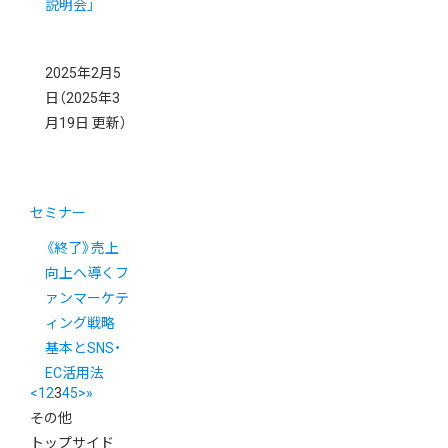
説明会」
2025年2月5
日
（2025年3
月19日 更新）
セミナー
《終了》売上
向上へ導くフ
ァンマーケテ
ィング戦略
基本とSNS・
EC活用法
<
1
2
3
4
5
>
»
その他
トップサイド