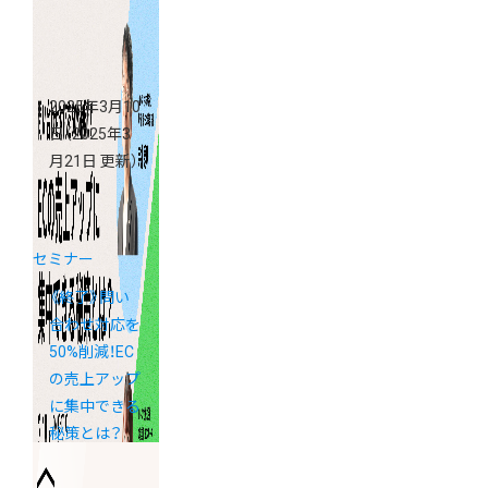
2025年3月10
日
（2025年3
月21日 更新）
セミナー
《終了》問い
合わせ対応を
50%削減！EC
の売上アップ
に集中できる
秘策とは？