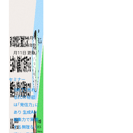
用セミナー
2025年6月9
日
（2025年6
月11日 更新）
セミナー
《終了》売れ
るECの秘密
は「発信力」に
あり 生成AI×
編集力で実現
する無理なく