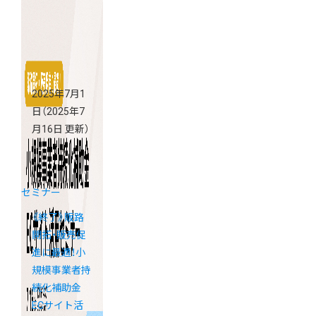
「海外販売」と
売上アップの
コツ
2025年7月1
日
（2025年7
月16日 更新）
セミナー
《終了》販路
開拓・販売促
進に最適！小
規模事業者持
続化補助金
ECサイト活