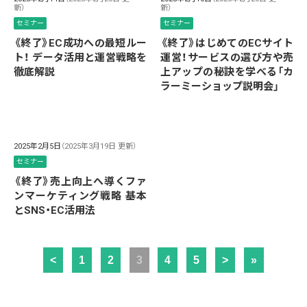
新）
新）
セミナー
セミナー
《終了》EC成功への最短ルー
《終了》はじめてのECサイト
ト！ データ活用と運営戦略を
運営！サービスの選び方や売
徹底解説
上アップの秘訣を学べる「カ
ラーミーショップ説明会」
2025年2月5日
（2025年3月19日 更新）
セミナー
《終了》売上向上へ導くファ
ンマーケティング戦略 基本
とSNS・EC活用法
<
1
2
3
4
5
>
»