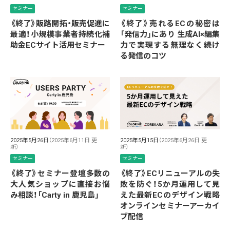
セミナー
セミナー
《終了》販路開拓・販売促進に
《終了》売れるECの秘密は
最適！小規模事業者持続化補
「発信力」にあり 生成AI×編集
助金ECサイト活用セミナー
力で実現する無理なく続け
る発信のコツ
2025年5月26日
（2025年6月11日 更
2025年5月15日
（2025年6月26日 更
新）
新）
セミナー
セミナー
《終了》セミナー登壇多数の
《終了》ECリニューアルの失
大人気ショップに直接お悩
敗を防ぐ！5か月運用して見
み相談！「Carty in 鹿児島」
えた最新ECのデザイン戦略
オンラインセミナーアーカイ
ブ配信