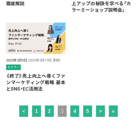
徹底解説
上アップの秘訣を学べる「カ
ラーミーショップ説明会」
2025年2月5日
（2025年3月19日 更新）
セミナー
《終了》売上向上へ導くファ
ンマーケティング戦略 基本
とSNS・EC活用法
<
1
2
3
4
5
>
»