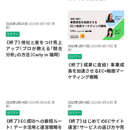
2025年2月21日
（2025年3月19日 更
新）
セミナー
《終了》他社と差をつけ売上
2025年2月17日
（2025年3月19日 更
アップ！プロが教える「競合
新）
分析」の方法（Carty in 福岡）
セミナー
《終了》成果に直結！ 事業成
長を加速させるEC×動画マー
ケティング戦略
2025年2月14日
（2025年2月26日 更
2025年2月10日
（2025年2月26日 更
新）
新）
セミナー
セミナー
《終了》EC成功への最短ルー
《終了》はじめてのECサイト
ト！ データ活用と運営戦略を
運営！サービスの選び方や売