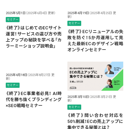
2025年5月1日
（2025年6月4日 更新）
2025年4月19日
（2025年4月25日 更
新）
セミナー
セミナー
《終了》はじめてのECサイト
《終了》ECリニューアルの失
運営！サービスの選び方や売
敗を防ぐ！5か月運用して見
上アップの秘訣を学べる「カ
えた最新ECのデザイン戦略
ラーミーショップ説明会」
オンラインセミナー
2025年4月18日
（2025年8月27日 更
新）
セミナー
《終了》EC事業者必見！ AI時
2025年3月10日
（2025年3月21日 更
代を勝ち抜くブランディング
新）
×SEO戦略セミナー
セミナー
《終了》問い合わせ対応を
50%削減！ECの売上アップに
集中できる秘策とは？