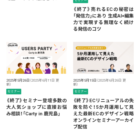
セミナー
《終了》売れるECの秘密は
「発信力」にあり 生成AI×編集
力で実現する無理なく続け
る発信のコツ
2025年5月26日
（2025年6月11日 更
2025年5月15日
（2025年6月26日 更
新）
新）
セミナー
セミナー
《終了》セミナー登壇多数の
《終了》ECリニューアルの失
大人気ショップに直接お悩
敗を防ぐ！5か月運用して見
み相談！「Carty in 鹿児島」
えた最新ECのデザイン戦略
オンラインセミナーアーカイ
ブ配信