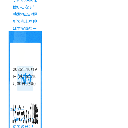
了》“Googleを
使いこなす”
検索×広告×解
析で売上を伸
ばす実践ワー
クショップ
「カラーミー
ブートキャン
プ」
2025年10月9
日
（2025年10
月30日 更新）
セミナー
《終了》はじ
めてのECサ