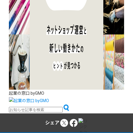
起業の窓口 byGMO
シェア