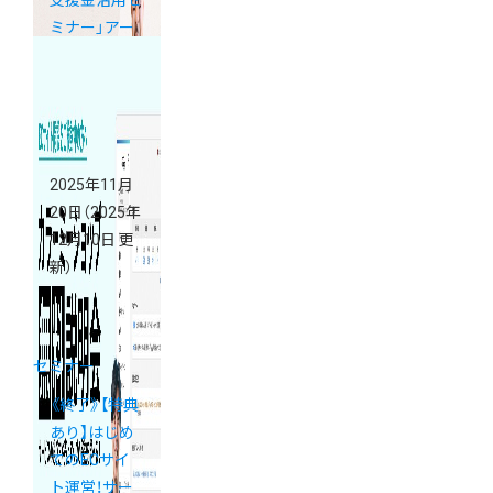
支援金活用セ
ミナー」アー
カイブ配信の
ご案内
2025年11月
20日
（2025年
12月10日 更
新）
セミナー
《終了》【特典
あり】はじめ
てのECサイ
ト運営！サー