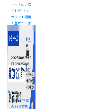
サイトの方程
式 LINE公式ア
カウント活用
で差がつく集
客・CRM戦略
2025年8月12
日
（2025年8
月27日 更新）
セミナー
《終了》本気
のSEOで売上