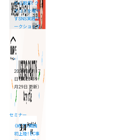
から脱却！ ク
チコミを増や
すSNS実践ワ
ークショップ
「カラーミー
ブートキャン
プ」
2025年9月17
日
（2025年9
月29日 更新）
セミナー
《終了》関西
初上陸！ EC事