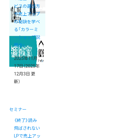
ビスの選び方
や売上アップ
の秘訣を学べ
る「カラーミ
ーショップ説
明会」
2025年11月
17日
（2025年
12月3日 更
新）
セミナー
《終了》読み
飛ばされない
LPで売上アッ