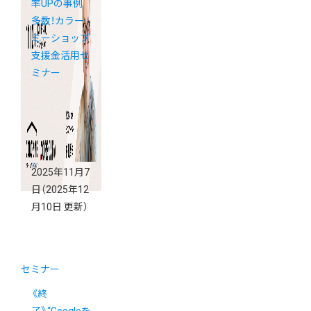
率UPの事例
多数！カラー
ミーショップ
支援金活用セ
ミナー
2025年11月7
日
（2025年12
月10日 更新）
セミナー
《終