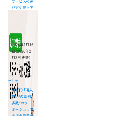
サービスの選
び方や売上ア
ップの基礎が
学べる「カラ
ーミーショッ
プ説明会」開
催
2026年1月16
日
（2026年2
月3日 更新）
セミナー
《終了》「購入
率UPの事例
多数！カラー
ミーショップ