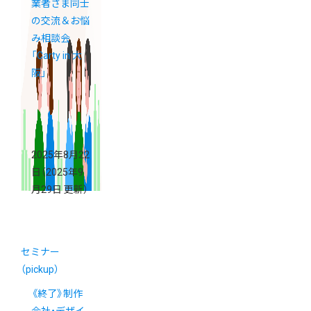
業者さま同士
の交流＆お悩
み相談会
「Carty in 大
阪」
2025年8月22
日
（2025年9
月29日 更新）
セミナー
（pickup）
《終了》制作