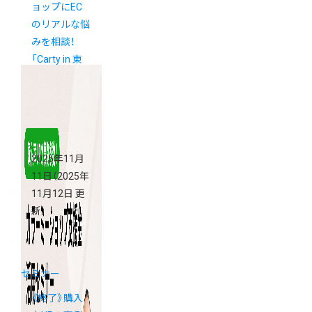
ョップにEC
のリアルな悩
みを相談！
「Carty in 東
京」
2025年11月
11日
（2025年
11月12日 更
新）
セミナー
《終了》購入