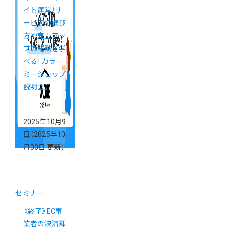
イト運営！サ
ービスの選び
方や売上アッ
プの秘訣を学
べる「カラー
ミーショップ
説明会」
2025年10月9
日
（2025年10
月30日 更新）
セミナー
《終了》EC事
業者の決済課