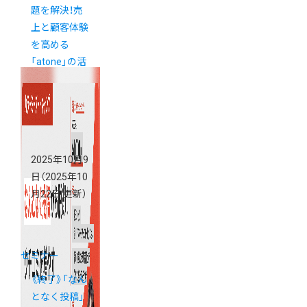
題を解決！売
上と顧客体験
を高める
「atone」の活
用法
2025年10月9
日
（2025年10
月22日 更新）
セミナー
《終了》「なん
となく投稿」