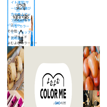
イト運営！サ
ービスの選び
方や売上アッ
プの秘訣を学
<
1
2
3
4
>
»
べる「カラー
その他
ミーショップ
トップサイド
説明会」
よむよむカラーミー