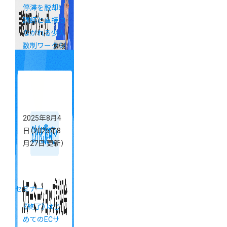
停滞を脱却！
講師と直接つ
ながれる少人
数制ワークシ
ョップ「カラ
ーミーブート
キャンプ」開
催決定
2025年8月4
日
（2025年8
月27日 更新）
セミナー
《終了》はじ
めてのECサ