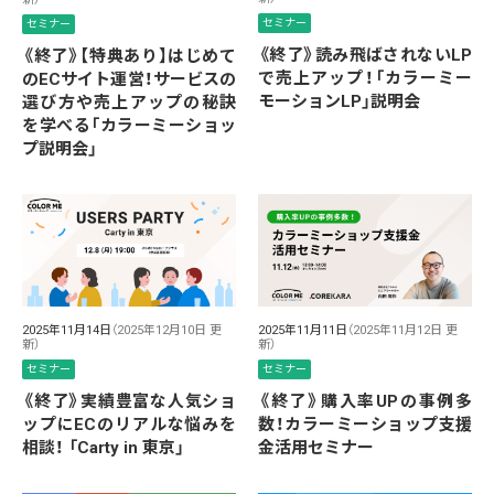
セミナー
セミナー
《終了》読み飛ばされないLP
《終了》【特典あり】はじめて
で売上アップ！「カラーミー
のECサイト運営！サービスの
モーションLP」説明会
選び方や売上アップの秘訣
を学べる「カラーミーショッ
プ説明会」
2025年11月14日
（2025年12月10日 更
2025年11月11日
（2025年11月12日 更
新）
新）
セミナー
セミナー
《終了》実績豊富な人気ショ
《終了》購入率UPの事例多
ップにECのリアルな悩みを
数！カラーミーショップ支援
相談！ 「Carty in 東京」
金活用セミナー