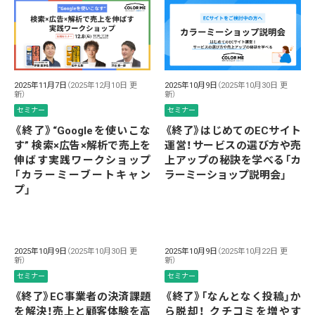
2025年11月7日
（2025年12月10日 更
2025年10月9日
（2025年10月30日 更
新）
新）
セミナー
セミナー
《終了》“Googleを使いこな
《終了》はじめてのECサイト
す” 検索×広告×解析で売上を
運営！サービスの選び方や売
伸ばす実践ワークショップ
上アップの秘訣を学べる「カ
「カラーミーブートキャン
ラーミーショップ説明会」
プ」
2025年10月9日
（2025年10月30日 更
2025年10月9日
（2025年10月22日 更
新）
新）
セミナー
セミナー
《終了》EC事業者の決済課題
《終了》「なんとなく投稿」か
を解決！売上と顧客体験を高
ら脱却！ クチコミを増やす