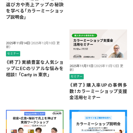
選び方や売上アップの秘訣
を学べる「カラーミーショッ
プ説明会」
2025年11月14日
（2025年12月10日 更
新）
セミナー
《終了》実績豊富な人気ショ
2025年11月11日
（2025年11月12日 更
ップにECのリアルな悩みを
新）
相談！ 「Carty in 東京」
セミナー
《終了》購入率UPの事例多
数！カラーミーショップ支援
金活用セミナー