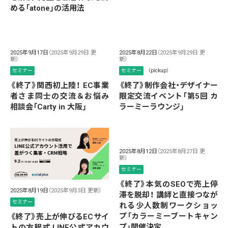
める「atone」の活用法
2025年9月17日
（2025年9月29日 更
2025年8月22日
（2025年9月29日 更
新）
新）
セミナー
セミナー
（pickup）
《終了》関西初上陸！ EC事業
《終了》制作会社・デザイナー
者さま同士の交流＆お悩み
限定交流イベント「第5回 カ
相談会「Carty in 大阪」
ラーミーラウンジ」
2025年8月12日
（2025年8月27日 更
新）
セミナー
《終了》本気のSEOで売上停
2025年8月19日
（2025年9月3日 更新）
滞を脱却！ 講師と直接つなが
セミナー
れる少人数制ワークショッ
プ「カラーミーブートキャン
《終了》売上が伸びるECサイ
プ」開催決定
トの方程式 LINE公式アカウ