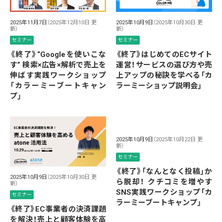
2025年11月7日
（2025年12月10日 更
2025年10月9日
（2025年10月30日 更
新）
新）
セミナー
セミナー
《終了》“Googleを使いこな
《終了》はじめてのECサイト
す” 検索×広告×解析で売上を
運営！サービスの選び方や売
伸ばす実践ワークショップ
上アップの秘訣を学べる「カ
「カラーミーブートキャン
ラーミーショップ説明会」
プ」
2025年10月9日
（2025年10月22日 更
新）
セミナー
《終了》「なんとなく投稿」か
2025年10月9日
（2025年10月30日 更
ら脱却！ クチコミを増やす
新）
SNS実践ワークショップ「カ
セミナー
ラーミーブートキャンプ」
《終了》EC事業者の決済課題
を解決！売上と顧客体験を高