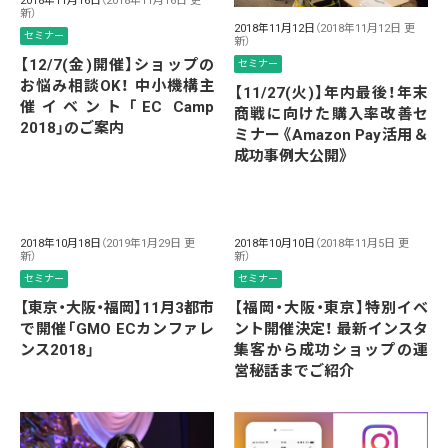
2018年11月16日
（2018年11月16日 更
新）
2018年11月12日
（2018年11月12日 更
セミナー
新）
【12/7(金)開催】ショップの
セミナー
お悩み相談OK！ 中小機構主
【11/27(火)】年内最後！年末
催イベント「EC Camp
商戦に向けた購入率改善セ
2018」のご案内
ミナー《Amazon Pay活用＆
成功事例大公開》
2018年10月18日
（2019年1月29日 更
2018年10月10日
（2018年11月5日 更
新）
新）
セミナー
セミナー
【東京・大阪・福岡】11月3都市
【福岡・大阪・東京】特別イベ
で開催「GMO ECカンファレ
ント開催決定！ 最新インスタ
ンス2018」
集客から成功ショップの運
営秘話までご紹介