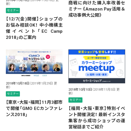
2018年11月16日
（2018年11月16日 更
商戦に向けた購入率改善セ
新）
ミナー《Amazon Pay活用＆
セミナー
成功事例大公開》
【12/7(金)開催】ショップの
お悩み相談OK！ 中小機構主
催イベント「EC Camp
2018」のご案内
2018年10月18日
（2019年1月29日 更
新）
2018年10月10日
（2018年11月5日 更
新）
セミナー
セミナー
【東京・大阪・福岡】11月3都市
で開催「GMO ECカンファレ
【福岡・大阪・東京】特別イベ
ンス2018」
ント開催決定！ 最新インスタ
集客から成功ショップの運
営秘話までご紹介