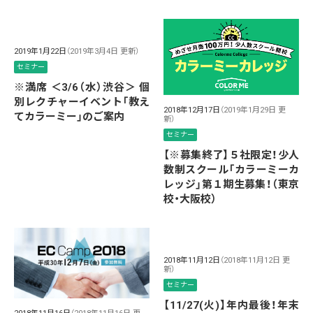
2019年1月22日
（2019年3月4日 更新）
セミナー
※満席 ＜3/6（水）渋谷＞ 個
別レクチャーイベント「教え
2018年12月17日
（2019年1月29日 更
てカラーミー」のご案内
新）
セミナー
【※募集終了】５社限定！少人
数制スクール「カラーミーカ
レッジ」第１期生募集！（東京
校・大阪校）
2018年11月12日
（2018年11月12日 更
新）
セミナー
【11/27(火)】年内最後！年末