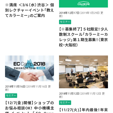
※満席 ＜3/6（水）渋谷＞ 個
別レクチャーイベント「教え
2018年12月17日
（2019年1月29日 更
てカラーミー」のご案内
新）
セミナー
【※募集終了】５社限定！少人
数制スクール「カラーミーカ
レッジ」第１期生募集！（東京
校・大阪校）
2018年11月16日
（2018年11月16日 更
新）
2018年11月12日
（2018年11月12日 更
セミナー
新）
【12/7(金)開催】ショップの
セミナー
お悩み相談OK！ 中小機構主
【11/27(火)】年内最後！年末