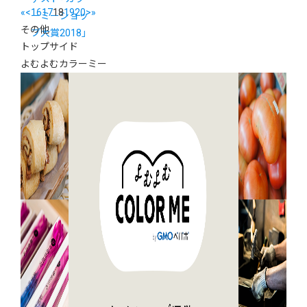
«
<
16
17
18
19
20
>
»
ーミーショッ
その他
プ大賞2018」
トップサイド
よむよむカラーミー