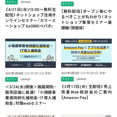
セミナー
（pickup）
セミナー
《4/21日(水)15:00～無料生
【無料配信】オープン後にや
配信》ネットショップ活用オ
るべきことが丸わかり！ネッ
ンラインセミナー『カラーミ
トショップ集客セミナー基
ーショップ byGMOペパボ』
礎編（録画版）
2021年3月2日
（2021年3月5日 更新）
2021年3月8日
（2021年3月12日 更新）
セミナー
（pickup）
セミナー
（pickup）
《3月17日(水) 生配信》売上
＜3/24(水)開催＞販路開拓・
改善Web相談会のご案内
販売促進に最適！ 『小規模事
【Amazon Pay】
業者持続化補助金・IT導入補
助金』対策webセミナー