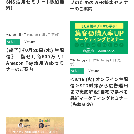
SNS活用セミナー【参加無
プのためのWEB接客セミナ
料】
ーのご案内
2020年9月8日
（2020年10月2日 更新）
セミナー
（pickup）
【終了】《9月30日(水) 生配
信》目指せ月商500万円！
2020年8月28日
（2020年9月11日 更
Amazon Pay活用Webセミ
新）
ナーのご案内
セミナー
（pickup）
＜9/15 (火) オンライン生配
信＞SEO対策から広告運用
まで徹底解説！自宅で学べる
最新マーケティングセミナー
（先着50名）