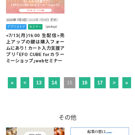
2020年7月3日
（2020年7月8日 更新）
アプリストア
セミナー
（pickup）
<7/13(月)16:00 生配信>売
上アップの鍵は購入フォー
ムにあり！ カート入力支援ア
プリ「EFO CUBE forカラー
ミーショップ」webセミナー
«
<
13
14
15
16
17
>
»
その他