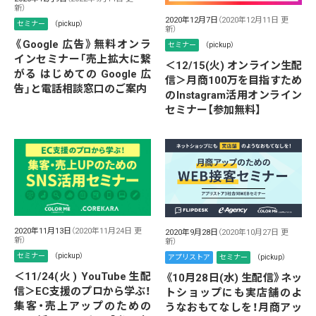
新）
2020年12月7日
（2020年12月11日 更
セミナー
（pickup）
新）
《Google 広告》無料オンラ
セミナー
（pickup）
インセミナー「売上拡大に繋
＜12/15(火) オンライン生配
がる はじめての Google 広
信＞月商100万を目指すため
告」と電話相談窓口のご案内
のInstagram活用オンライン
セミナー【参加無料】
2020年11月13日
（2020年11月24日 更
2020年9月28日
（2020年10月27日 更
新）
新）
セミナー
（pickup）
アプリストア
セミナー
（pickup）
＜11/24(火) YouTube生配
《10月28日(水) 生配信》ネッ
信＞EC支援のプロから学ぶ！
トショップにも実店舗のよ
集客・売上アップのための
うなおもてなしを！月商アッ