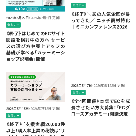
セミナー
《終了》＼あの人気企画が帰
2026年5月27日
（2026年7月2日 更新）
ってきた／ ニッチ商材特化
セミナー
｜ミニカンファレンス2026
《終了》はじめてのECサイト
開設を検討中の方へ サービ
スの選び方や売上アップの
基礎が学べる「カラーミーシ
ョップ説明会」開催
2026年5月7日
（2026年5月22日 更新）
セミナー
《全4回開催》本気でECを成
長させたい方大募集！「ECグ
2026年5月15日
（2026年7月2日 更新）
ロースアカデミー」開講決定
セミナー
《終了》「支援実績20,000件
以上！購入率上昇の秘訣は”サ