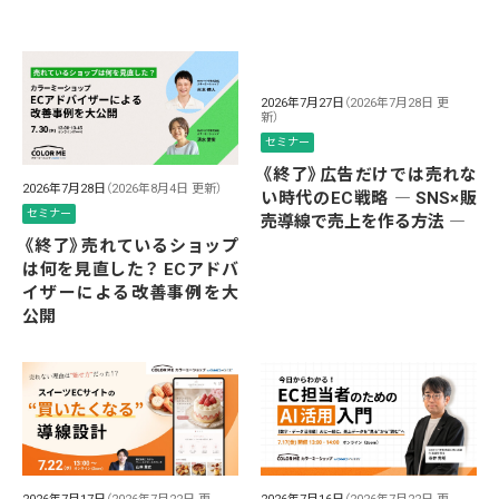
2026年7月27日
（2026年7月28日 更
新）
セミナー
《終了》広告だけでは売れな
2026年7月28日
（2026年8月4日 更新）
い時代のEC戦略 ― SNS×販
セミナー
売導線で売上を作る方法 ―
《終了》売れているショップ
は何を見直した？ ECアドバ
イザーによる改善事例を大
公開