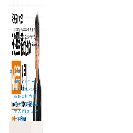
2026年4月16
日
（2026年5
月26日 更新）
セミナー
《終了》今日
から追いつけ
る！EC担当者
のためのAI活
用入門セミナ
ー開催