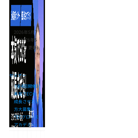
ミーショップ
支援金活用セ
ミナー」アー
カイブ配信の
2026年5月7
ご案内
日
（2026年5
月22日 更新）
セミナー
《全4回開催》
本気でECを
成長させたい
方大募集！
「ECグロース
アカデミー」
開講決定