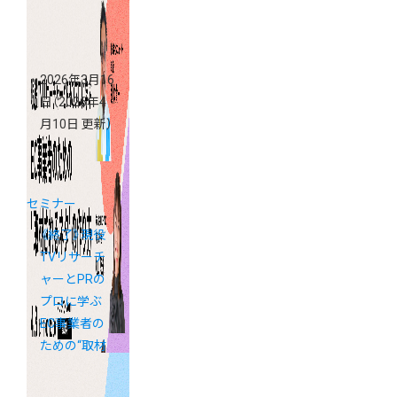
支援金活用セ
ミナー
2026年3月16
日
（2026年4
月10日 更新）
セミナー
《終了》現役
TVリサーチ
ャーとPRの
プロに学ぶ
EC事業者の
ための“取材
されるネ
タ”の作り方