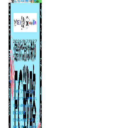
よる改善事例
を大公開
2026年7月27
日
（2026年7
月28日 更新）
セミナー
《終了》広告
だけでは売れ
ない時代の
EC戦略 ―
SNS×販売導
線で売上を作