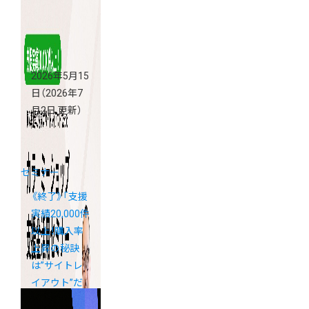
2026年5月15
日
（2026年7
月2日 更新）
セミナー
《終了》「支援
実績20,000件
以上！購入率
上昇の秘訣
は”サイトレ
イアウト”だ
った！カラー