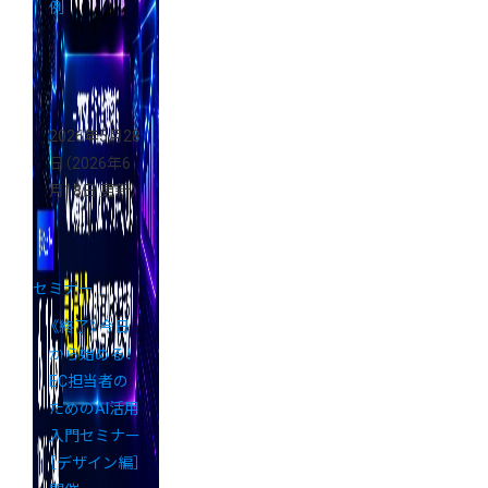
例
2026年5月28
日
（2026年6
月18日 更新）
セミナー
《終了》今日
から始める！
EC担当者の
ためのAI活用
入門セミナー
［デザイン編］