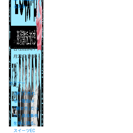
る方法 ―
2026年7月17
日
（2026年7
月22日 更新）
セミナー
《終了》売れ
ない理由は
「魅せ方」だっ
た？ 具体事例
を基に語る、
スイーツEC