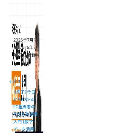
の「買いたく
なる」ECサイ
トの導線設計
セミナー
2026年7月16
日
（2026年7
月22日 更新）
セミナー
《終了》今日
からわかる！
EC担当者の
ためのAI活用
入門 【数字・
データ活用