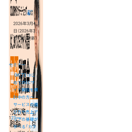
2026年3月4
日
（2026年3
月10日 更新）
セミナー
《終了》はじ
めてのECサ
イト開設を検
討中の方へ
サービスの選
び方や売上ア
1
2
3
>
»
ップの基礎が
その他
学べる「カラ