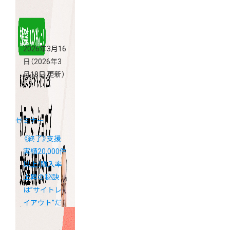
2026年3月16
日
（2026年3
月18日 更新）
セミナー
《終了》支援
実績20,000件
以上！購入率
上昇の秘訣
は”サイトレ
イアウト”だ
った！カラー
ミーショップ