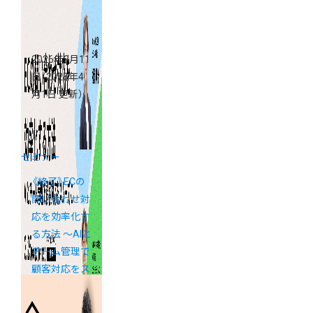
2026年3月11
日
（2026年4
月1日 更新）
セミナー
《終了》ECの
問い合わせ対
応を効率化す
る方法 ～AIと
チーム管理で
顧客対応をス
ムーズに～