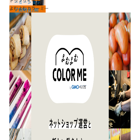
トップサイド
ーミーショッ
よむよむカラーミー
プ説明会」開
催