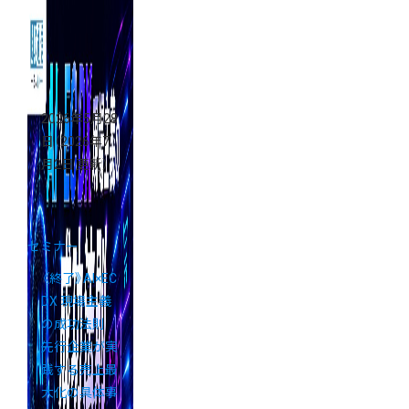
編】開催
2026年5月28
日
（2026年7
月2日 更新）
セミナー
《終了》AI×EC
DX 現場主義
の成功法則
先行企業が実
践する売上最
大化の具体事