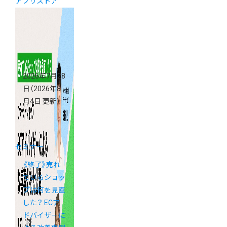
アプリストア
2026年7月28
日
（2026年8
月4日 更新）
セミナー
《終了》売れ
ているショッ
プは何を見直
した？ ECア
ドバイザーに