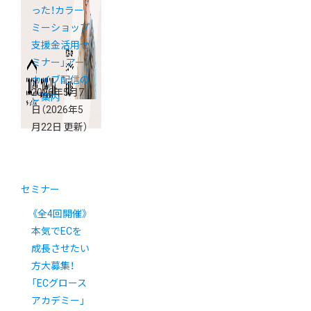
った！カラー
ミーショップ
支援金活用セ
ミナー」アー
カイブ配信の
2026年5月7
ご案内
日
（2026年5
月22日 更新）
セミナー
《全4回開催》
本気でECを
成長させたい
方大募集！
「ECグロース
アカデミー」