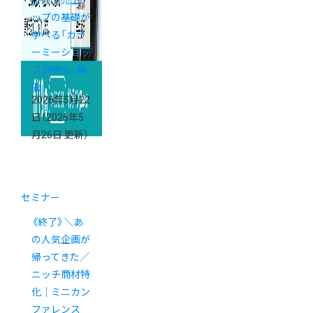
び方や売上ア
ップの基礎が
学べる「カラ
ーミーショッ
プ説明会」開
催
2026年5月22
日
（2026年5
月26日 更新）
セミナー
《終了》＼あ
の人気企画が
帰ってきた／
ニッチ商材特
化｜ミニカン
ファレンス