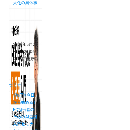
大化の具体事
例
2026年5月28
日
（2026年6
月18日 更新）
セミナー
《終了》今日
から始める！
EC担当者の
ためのAI活用
入門セミナー