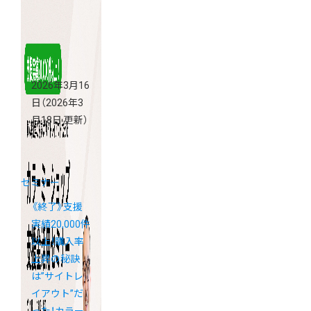
2026年3月16
日
（2026年3
月18日 更新）
セミナー
《終了》支援
実績20,000件
以上！購入率
上昇の秘訣
は”サイトレ
イアウト”だ