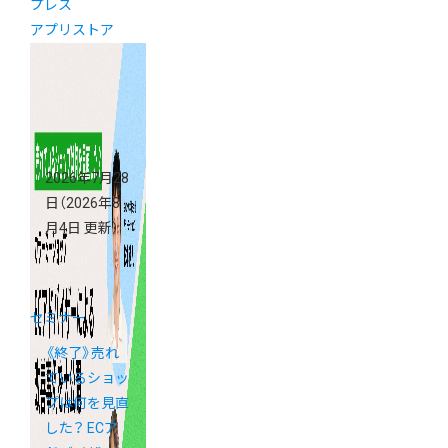
プレス
アプリストア
2026年7月28
日
（2026年8
月4日 更新）
セミナー
《終了》売れ
ているショッ
プは何を見直
した？ ECア