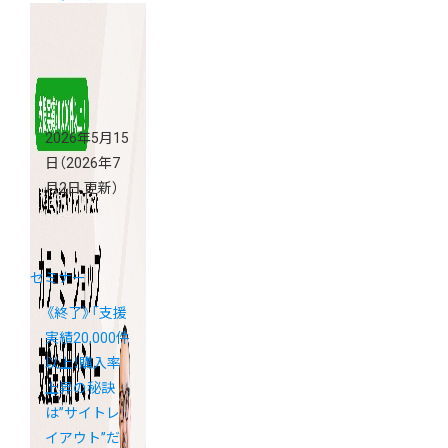
2026
2026年5月15
日
（2026年7
月2日 更新）
セミナー
《終了》「支援
実績20,000件
以上！購入率
上昇の秘訣
は”サイトレ
イアウト”だ