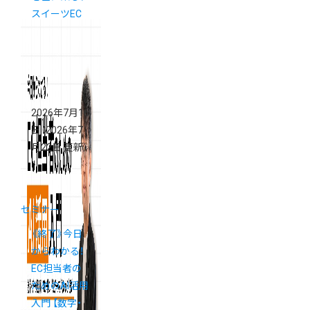
スイーツEC
の「買いたく
なる」ECサイ
トの導線設計
セミナー
2026年7月16
日
（2026年7
月22日 更新）
セミナー
《終了》今日
からわかる！
EC担当者の
ためのAI活用
入門 【数字・