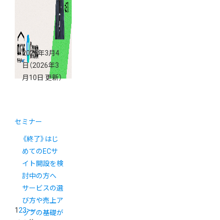
2026年3月4
日
（2026年3
月10日 更新）
セミナー
《終了》はじ
めてのECサ
イト開設を検
討中の方へ
サービスの選
び方や売上ア
1
2
3
>
»
ップの基礎が