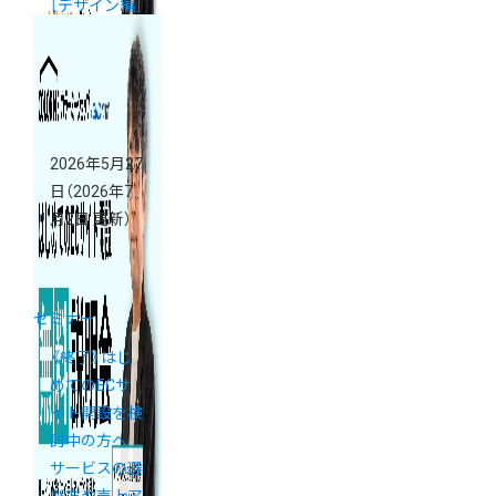
［デザイン編］
開催
2026年5月27
日
（2026年7
月2日 更新）
セミナー
《終了》はじ
めてのECサ
イト開設を検
討中の方へ
サービスの選