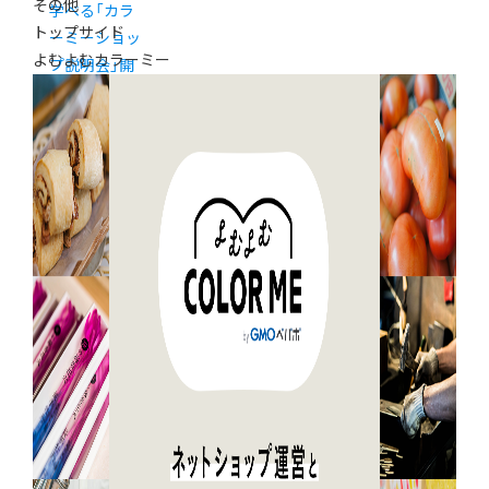
その他
学べる「カラ
トップサイド
ーミーショッ
よむよむカラーミー
プ説明会」開
催