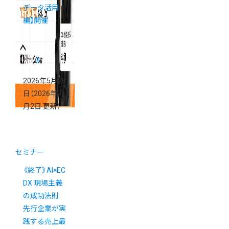
データ活用
編】開催
2026年5月28
日
（2026年7
月2日 更新）
セミナー
《終了》AI×EC
DX 現場主義
の成功法則
先行企業が実
践する売上最