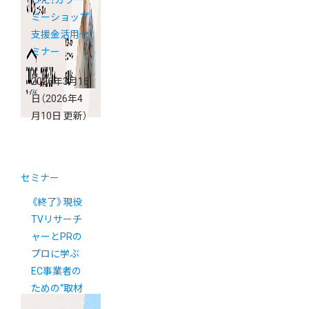
った！カラー
ミーショップ
支援金活用セ
ミナー
2026年3月16
日
（2026年4
月10日 更新）
セミナー
《終了》現役
TVリサーチ
ャーとPRの
プロに学ぶ
EC事業者の
ための“取材
されるネ