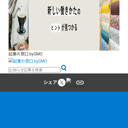
起業の窓口 byGMO
シェア