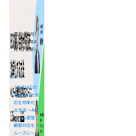
タ”の作り方
2026年3月11
日
（2026年4
月1日 更新）
セミナー
《終了》ECの
問い合わせ対
応を効率化す
る方法 ～AIと
チーム管理で
顧客対応をス
ムーズに～