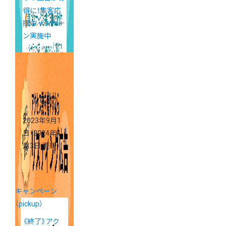
得に！集客応
援キャンペー
ン実施中
2023年9月1
日
（2024年4
月3日 更新）
キャンペーン
（pickup）
《終了》アク