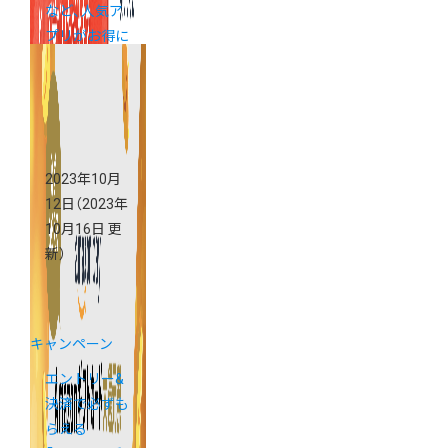
など、人気ア
プリがお得に
試せるキャン
ペーン
2023年10月
12日
（2023年
10月16日 更
新）
キャンペーン
エントリー&
決済で必ずも
らえる