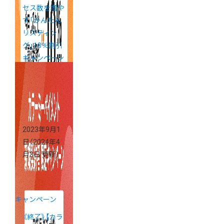
セス数を増や
す「かんたん
リスティン
グ」10％割引
キャンペーン
実施中！
2023年9月1
日
（2024年4
月3日 更新）
キャンペーン
《終了》【カラ