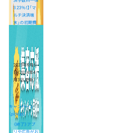
済手数料一律
3.23％！】「マ
ルチ決済端
末」の初期費
用・月額費用
が0円になる
キャンペーン
実施中！
2023年9月6
日
（2024年4
月3日 更新）
キャンペーン
（pickup）
《終了》アプ
リや広告がお