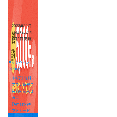
元キャンペー
ン」実施中
2023年11月
15日
（2024年
4月3日 更新）
キャンペーン
（pickup）
《終了》有料
プラン新規ご
契約の法人さ
まに
【Amazonギ
フトカード