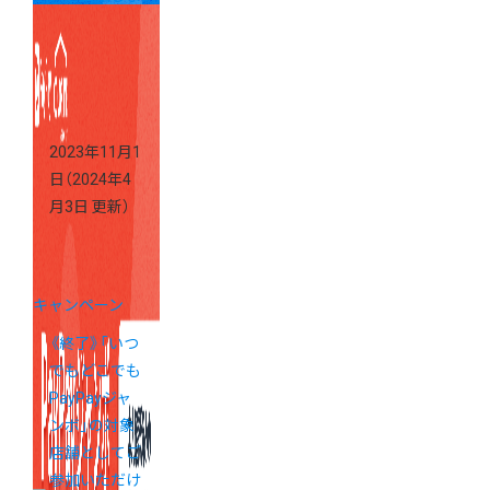
せんか？
2023年11月1
日
（2024年4
月3日 更新）
キャンペーン
《終了》「いつ
でもどこでも
PayPayジャ
ンボ」の対象
店舗としてご
参加いただけ