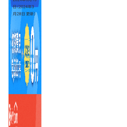
日
（2024年3
月28日 更新）
キャンペーン
（pickup）
《終了》初期
費用無料キャ
ンペーン開催
中！