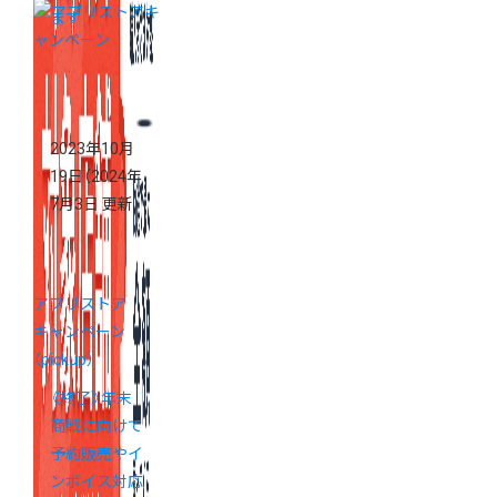
ます
2023年10月
19日
（2024年
7月3日 更新）
アプリストア
キャンペーン
（pickup）
《終了》年末
商戦に向けて
予約販売やイ
ンボイス対応