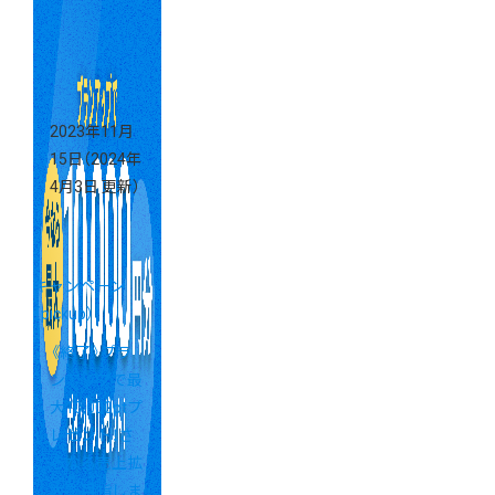
5,000円分】プ
レゼント！
2023年11月
15日
（2024年
4月3日 更新）
キャンペーン
（pickup）
《終了》プラ
ンアップで最
大10,000ptプ
レゼント！さ
らなる売上拡
大を目指しま