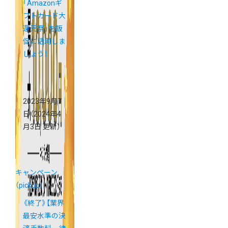
「Amazonギ
フトカード大
還元祭」を販
促に活用しま
しょう！
2023年9月7
日
（2024年4
月3日 更新）
キャンペーン
（pickup）
《終了》【業界
最安水準の決