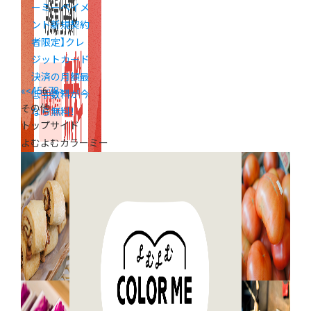
ーミーペイメ
ント新規契約
者限定】クレ
ジットカード
決済の月額最
«
<
4
5
6
7
8
>
»
低手数料が今
その他
なら無料！
トップサイド
よむよむカラーミー