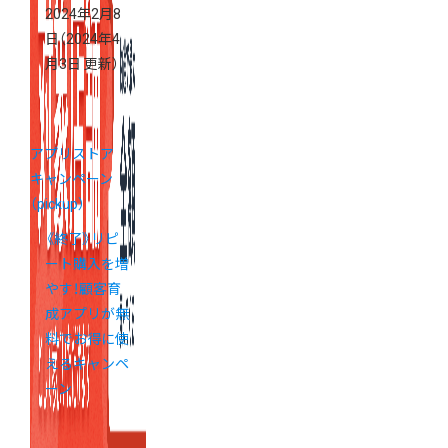
2024年2月8
日
（2024年4
月3日 更新）
アプリストア
キャンペーン
（pickup）
《終了》リピ
ート購入を増
やす！顧客育
成アプリが無
料でお得に使
えるキャンペ
ーン