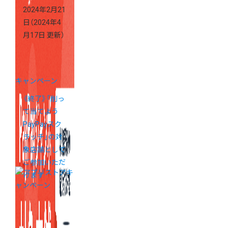
2024年2月21
日
（2024年4
月17日 更新）
キャンペーン
《終了》「削っ
て当てよう
PayPayスク
ラッチ」の対
象店舗として
ご参加いただ
けます