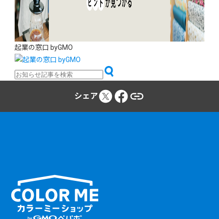
起業の窓口 byGMO
シェア