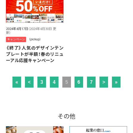
2024年4月17日
（2024年4月30日 更
新）
キャンペーン
（pickup）
《終了》人気のデザインテン
プレートが半額！春のリニュ
ーアル応援キャンペーン
«
<
3
4
5
6
7
>
»
その他