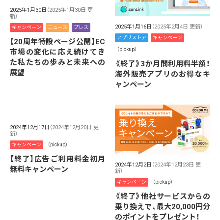
2025年1月30日
（2025年1月30日 更
新）
2025年1月16日
（2025年2月4日 更新）
キャンペーン
ニュース
プレス
アプリストア
キャンペーン
【20周年特設ページ公開】EC
（pickup）
市場の変化に応え続けてき
た私たちの歩みと未来への
《終了》3か月間利用料半額！
展望
海外販売アプリのお得なキ
ャンペーン
2024年12月17日
（2024年12月20日 更
新）
キャンペーン
（pickup）
【終了】広告ご利用料金初月
2024年12月2日
（2024年12月23日 更
無料キャンペーン
新）
キャンペーン
（pickup）
《終了》他社サービスからの
乗り換えで、最大20,000円分
のポイントをプレゼント！