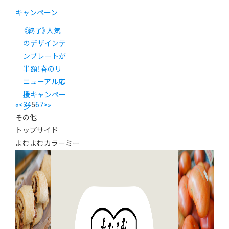
キャンペーン
《終了》人気
のデザインテ
ンプレートが
半額！春のリ
ニューアル応
援キャンペー
«
<
3
4
5
6
7
>
»
ン
その他
トップサイド
よむよむカラーミー