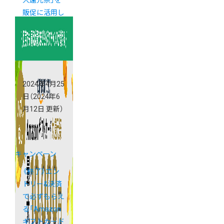
大還元祭」を
販促に活用し
ましょう！
2024年4月25
日
（2024年6
月12日 更新）
キャンペーン
《終了》エン
トリー&決済
で必ずもらえ
る「Amazon
ギフトカード