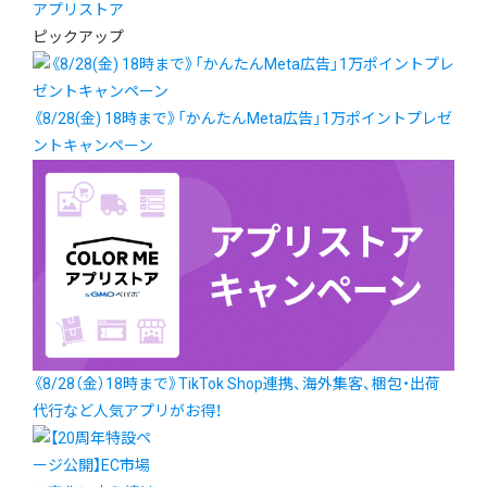
アプリストア
ピックアップ
《8/28(金) 18時まで》「かんたんMeta広告」1万ポイントプレゼ
ントキャンペーン
《8/28（金）18時まで》TikTok Shop連携、海外集客、梱包・出荷
代行など人気アプリがお得！