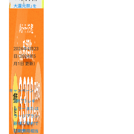
大還元祭」を
販促に活用し
ましょう！
2024年4月23
日
（2024年5
月1日 更新）
キャンペーン
《終了》レギ
ュラーまたは
ラージプラン
新規ご契約で
初期費用相当