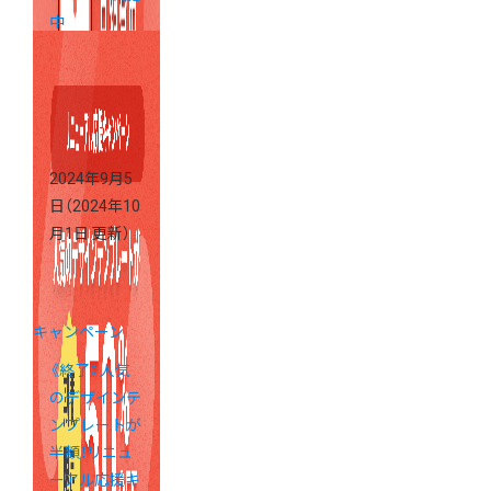
中
2024年9月5
日
（2024年10
月1日 更新）
キャンペーン
《終了》人気
のデザインテ
ンプレートが
半額！リニュ
ーアル応援キ