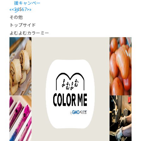
援キャンペー
«
<
3
4
5
6
7
>
»
ン
その他
トップサイド
よむよむカラーミー