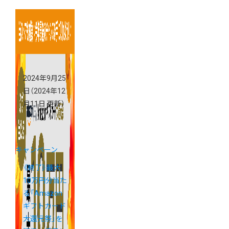
2024年9月25
日
（2024年12
月11日 更新）
キャンペーン
《終了》最大
10万円分当た
る「Amazon
ギフトカード
大還元祭」を