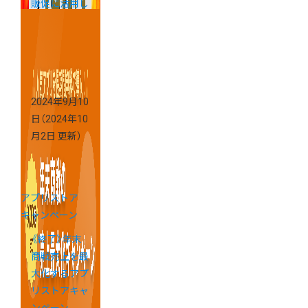
販促に活用し
ましょう！
2024年9月10
日
（2024年10
月2日 更新）
アプリストア
キャンペーン
《終了》年末
商戦売上を最
大化するアプ
リストアキャ