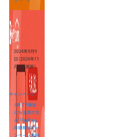
ンペーン
2024年9月9
日
（2024年11
月1日 更新）
キャンペーン
《終了》販促
にも活用でき
る「PayPay」
月額無料キャ
ンペーン実施